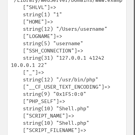
"/Library/WebServer/Domains/www.example.co
    ["SHLVL"]=>

    string(1) "1"

    ["HOME"]=>

    string(12) "/Users/username"

    ["LOGNAME"]=>

    string(5) "username"

    ["SSH_CONNECTION"]=>

    string(31) "127.0.0.1 41242 
10.0.0.1 22"

    ["_"]=>

    string(12) "/usr/bin/php"

    ["__CF_USER_TEXT_ENCODING"]=>

    string(9) "0x1F5:0:0"

    ["PHP_SELF"]=>

    string(10) "Shell.php"

    ["SCRIPT_NAME"]=>

    string(10) "Shell.php"

    ["SCRIPT_FILENAME"]=>
