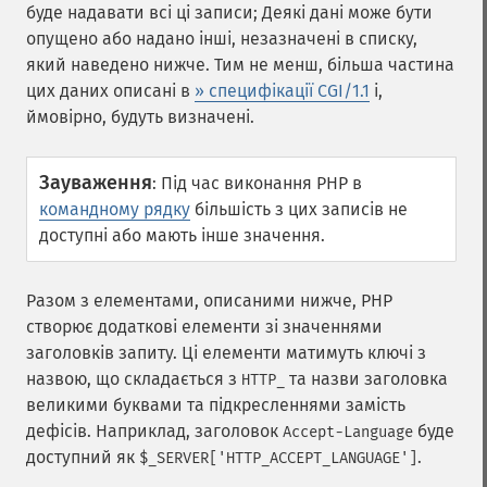
буде надавати всі ці записи; Деякі дані може бути
опущено або надано інші, незазначені в списку,
який наведено нижче. Тим не менш, більша частина
цих даних описані в
» специфікації CGI/1.1
і,
ймовірно, будуть визначені.
Зауваження
:
Під час виконання PHP в
командному рядку
більшість з цих записів не
доступні або мають інше значення.
Разом з елементами, описаними нижче, PHP
створює додаткові елементи зі значеннями
заголовків запиту. Ці елементи матимуть ключі з
назвою, що складається з
та назви заголовка
HTTP_
великими буквами та підкресленнями замість
дефісів. Наприклад, заголовок
буде
Accept-Language
доступний як
.
$_SERVER['HTTP_ACCEPT_LANGUAGE']