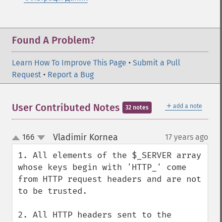
Found A Problem?
Learn How To Improve This Page
•
Submit a Pull
Request
•
Report a Bug
＋
User Contributed Notes
add a note
32 notes
Vladimir Kornea
166
17 years ago
¶
up
down
1. All elements of the $_SERVER array 
whose keys begin with 'HTTP_' come 
from HTTP request headers and are not 
to be trusted.

2. All HTTP headers sent to the 