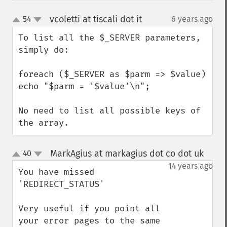
vcoletti at tiscali dot it
54
6 years ago
¶
up
down
To list all the $_SERVER parameters, 
simply do:

foreach ($_SERVER as $parm => $value)  
echo "$parm = '$value'\n";

No need to list all possible keys of 
the array.
MarkAgius at markagius dot co dot uk
40
¶
up
down
14 years ago
You have missed 
'REDIRECT_STATUS'

Very useful if you point all 
your error pages to the same 