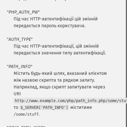
"
PHP_AUTH_PW
"
Під час HTTP-автентифікації цій змінній
передається пароль користувача.
"
AUTH_TYPE
"
Під час HTTP-автентифікації, цій змінній
передається значення типу автентифікації.
"
PATH_INFO
"
Містить будь-який шлях, вказаний клієнтом
між назвою скрипта та рядком запиту.
Наприклад, якщо скрипт запитувати через
URI
http://www.example.com/php/path_info.php/some/stu
то
міститиме
$_SERVER['PATH_INFO']
.
/some/stuff