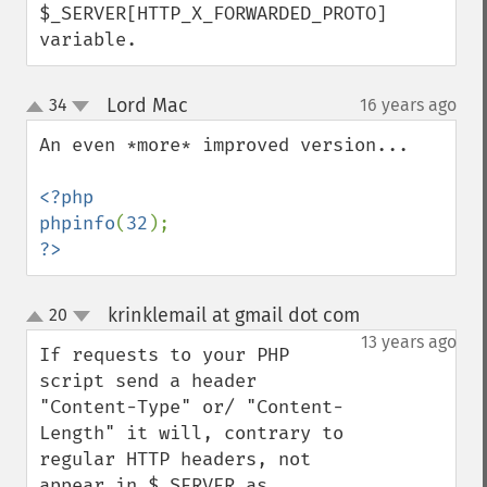
$_SERVER[HTTP_X_FORWARDED_PROTO] 
variable.
Lord Mac
34
16 years ago
¶
up
down
An even *more* improved version...

<?php

phpinfo
(
32
?>
krinklemail at gmail dot com
20
¶
up
down
13 years ago
If requests to your PHP 
script send a header 
"Content-Type" or/ "Content-
Length" it will, contrary to 
regular HTTP headers, not 
appear in $_SERVER as 