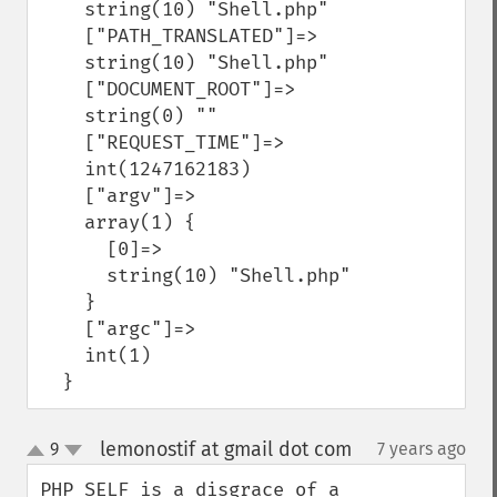
    string(10) "Shell.php"

    ["PATH_TRANSLATED"]=>

    string(10) "Shell.php"

    ["DOCUMENT_ROOT"]=>

    string(0) ""

    ["REQUEST_TIME"]=>

    int(1247162183)

    ["argv"]=>

    array(1) {

      [0]=>

      string(10) "Shell.php"

    }

    ["argc"]=>

    int(1)

  }
lemonostif at gmail dot com
9
7 years ago
¶
up
down
PHP_SELF is a disgrace of a 