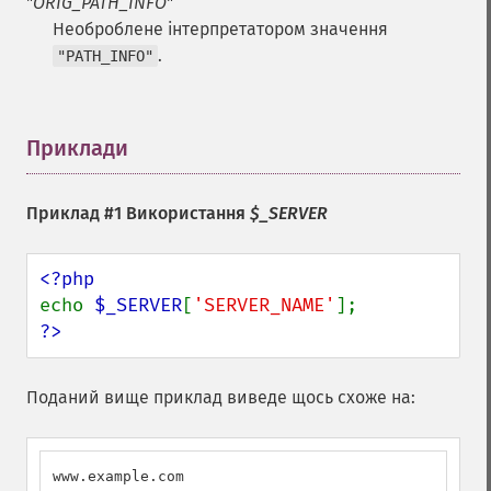
"
ORIG_PATH_INFO
"
Необроблене інтерпретатором значення
.
"PATH_INFO"
Приклади
¶
Приклад #1 Використання
$_SERVER
echo 
$_SERVER
[
'SERVER_NAME'
?>
Поданий вище приклад виведе щось схоже на:
www.example.com