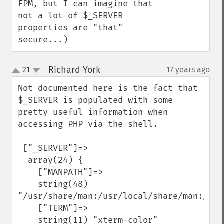
FPM, but I can imagine that 
not a lot of $_SERVER 
properties are "that" 
secure...)
Richard York
21
17 years ago
¶
up
down
Not documented here is the fact that 
$_SERVER is populated with some 
pretty useful information when 
accessing PHP via the shell.

 ["_SERVER"]=>

  array(24) {

    ["MANPATH"]=>

    string(48) 
"/usr/share/man:/usr/local/share/man:/usr/
    ["TERM"]=>

    string(11) "xterm-color"
