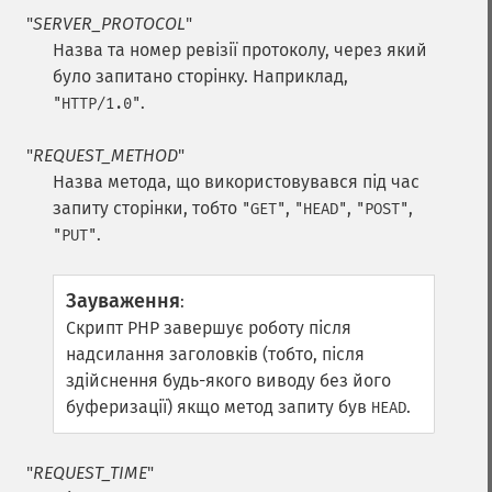
"
SERVER_PROTOCOL
"
Назва та номер ревізії протоколу, через який
було запитано сторінку. Наприклад,
.
"HTTP/1.0"
"
REQUEST_METHOD
"
Назва метода, що використовувався під час
запиту сторінки, тобто
,
,
,
"GET"
"HEAD"
"POST"
.
"PUT"
Зауваження
:
Скрипт PHP завершує роботу після
надсилання заголовків (тобто, після
здійснення будь-якого виводу без його
буферизації) якщо метод запиту був
.
HEAD
"
REQUEST_TIME
"