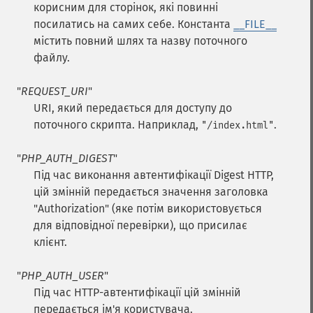
корисним для сторінок, які повинні
посилатись на самих себе. Константа
__FILE__
містить повний шлях та назву поточного
файлу.
"
REQUEST_URI
"
URI, який передається для доступу до
поточного скрипта. Наприклад,
.
"/index.html"
"
PHP_AUTH_DIGEST
"
Під час виконання автентифікації Digest HTTP,
цій змінній передається значення заголовка
"Authorization" (яке потім використовується
для відповідної перевірки), що присилає
клієнт.
"
PHP_AUTH_USER
"
Під час HTTP-автентифікації цій змінній
передається ім'я користувача.