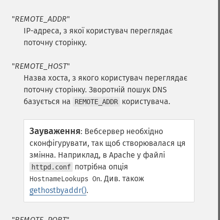
"
REMOTE_ADDR
"
IP-адреса, з якої користувач переглядає
поточну сторінку.
"
REMOTE_HOST
"
Назва хоста, з якого користувач переглядає
поточну сторінку. Зворотній пошук DNS
базується на
користувача.
REMOTE_ADDR
Зауваження
:
Вебсервер необхідно
сконфігурувати, так щоб створювалася ця
змінна. Наприклад, в Apache у файлі
потрібна опція
httpd.conf
. Див. також
HostnameLookups On
gethostbyaddr()
.
"
REMOTE_PORT
"