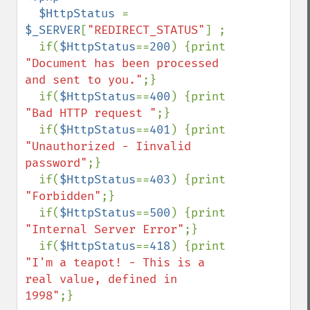
  $HttpStatus 
= 
$_SERVER
[
"REDIRECT_STATUS"
] ;

  if(
$HttpStatus
==
200
) {print 
"Document has been processed 
and sent to you."
;}

  if(
$HttpStatus
==
400
) {print 
"Bad HTTP request "
;}

  if(
$HttpStatus
==
401
) {print 
"Unauthorized - Iinvalid 
password"
;}

  if(
$HttpStatus
==
403
) {print 
"Forbidden"
;}

  if(
$HttpStatus
==
500
) {print 
"Internal Server Error"
;}

  if(
$HttpStatus
==
418
) {print 
"I'm a teapot! - This is a 
real value, defined in 
1998"
;}
