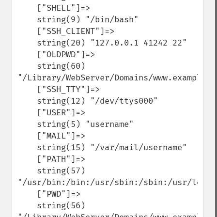
    ["SHELL"]=>

    string(9) "/bin/bash"

    ["SSH_CLIENT"]=>

    string(20) "127.0.0.1 41242 22"

    ["OLDPWD"]=>

    string(60) 
"/Library/WebServer/Domains/www.example.c
    ["SSH_TTY"]=>

    string(12) "/dev/ttys000"

    ["USER"]=>

    string(5) "username"

    ["MAIL"]=>

    string(15) "/var/mail/username"

    ["PATH"]=>

    string(57) 
"/usr/bin:/bin:/usr/sbin:/sbin:/usr/local
    ["PWD"]=>

    string(56) 