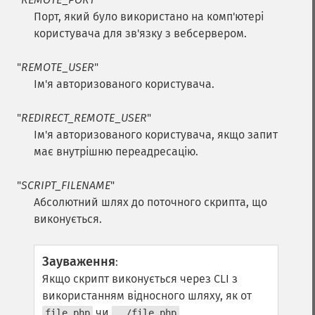
Порт, який було використано на комп'ютері
користувача для зв'язку з вебсервером.
"
REMOTE_USER
"
Ім'я авторизованого користувача.
"
REDIRECT_REMOTE_USER
"
Ім'я авторизованого користувача, якщо запит
має внутрішню переадресацію.
"
SCRIPT_FILENAME
"
Абсолютний шлях до поточного скрипта, що
виконується.
Зауваження
:
Якщо скрипт виконується через CLI з
використанням відносного шляху, як от
чи
,
file.php
../file.php