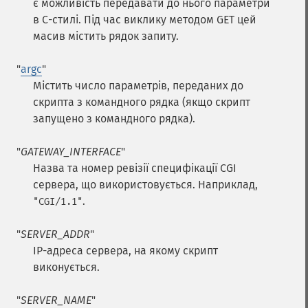
є можливість передавати до нього параметри
в C-стилі. Під час виклику методом GET цей
масив містить рядок запиту.
"
argc
"
Містить число параметрів, переданих до
скрипта з командного рядка (якщо скрипт
запущено з командного рядка).
"
GATEWAY_INTERFACE
"
Назва та номер ревізії специфікації CGI
сервера, що використовується. Наприклад,
.
"CGI/1.1"
"
SERVER_ADDR
"
IP-адреса сервера, на якому скрипт
виконується.
"
SERVER_NAME
"