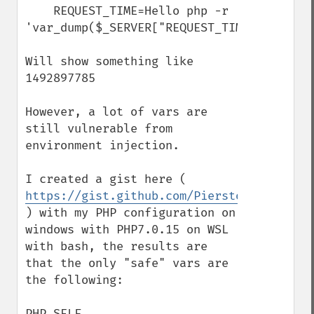
    REQUEST_TIME=Hello php -r 
'var_dump($_SERVER["REQUEST_TIME"]);'

Will show something like 
1492897785

However, a lot of vars are 
still vulnerable from 
environment injection.

I created a gist here ( 
https://gist.github.com/Pierstoval/f287d3
) with my PHP configuration on 
windows with PHP7.0.15 on WSL 
with bash, the results are 
that the only "safe" vars are 
the following:

PHP_SELF
