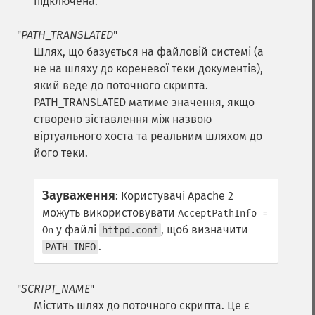
підключена.
"
PATH_TRANSLATED
"
Шлях, що базується на файловій системі (а
не на шляху до кореневої теки документів),
який веде до поточного скрипта.
PATH_TRANSLATED матиме значення, якщо
створено зіставлення між назвою
віртуального хоста та реальним шляхом до
його теки.
Зауваження
:
Користувачі Apache 2
можуть використовувати
AcceptPathInfo =
у файлі
, щоб визначити
On
httpd.conf
.
PATH_INFO
"
SCRIPT_NAME
"
Містить шлях до поточного скрипта. Це є