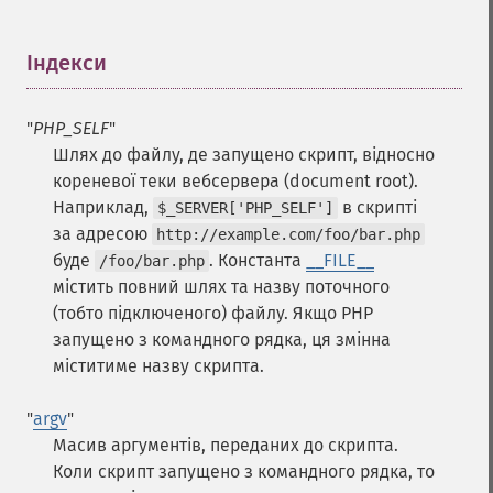
Індекси
¶
"
PHP_SELF
"
Шлях до файлу, де запущено скрипт, відносно
кореневої теки вебсервера (document root).
Наприклад,
в скрипті
$_SERVER['PHP_SELF']
за адресою
http://example.com/foo/bar.php
буде
. Константа
__FILE__
/foo/bar.php
містить повний шлях та назву поточного
(тобто підключеного) файлу.
Якщо PHP
запущено з командного рядка, ця змінна
міститиме назву скрипта.
"
argv
"
Масив аргументів, переданих до скрипта.
Коли скрипт запущено з командного рядка, то