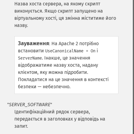
Назва хоста сервера, на якому скрипт
виконується. Якщо скрипт запущено на
віртуальному хості, ця змінна міститиме його
назву.
Зауваження
:
На Apache 2 потрібно
встановити
і
UseCanonicalName = On
. Інакше, це значення
ServerName
відображатиме назву хоста, надану
клієнтом, яку можна підробити.
Покладатися на це значення в контексті
безпеки — небезпечно.
"
SERVER_SOFTWARE
"
Ідентифікаційний рядок сервера,
передається в заголовках у відповідь на
запит.