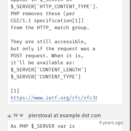
$_SERVER['HTTP_CONTENT_TYPE']. 
PHP removes these (per 
CGI/1.1 specification[1]) 
from the HTTP_ match group.

They are still accessible, 
but only if the request was a 
POST request. When it is, 
it'll be available as:

$_SERVER['CONTENT_LENGTH']

$_SERVER['CONTENT_TYPE']

[1] 
https://www.ietf.org/rfc/rfc3875
pierstoval at example dot com
19
¶
up
down
9 years ago
As PHP $_SERVER var is 