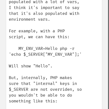
populated with a lot of vars, 
I think it's important to say 
that it's also populated with 
environment vars.

For example, with a PHP 
script, we can have this:

    MY_ENV_VAR=Hello php -r 
'echo $_SERVER["MY_ENV_VAR"];'

Will show "Hello".

But, internally, PHP makes 
sure that "internal" keys in 
$_SERVER are not overriden, so 
you wouldn't be able to do 
something like this:
