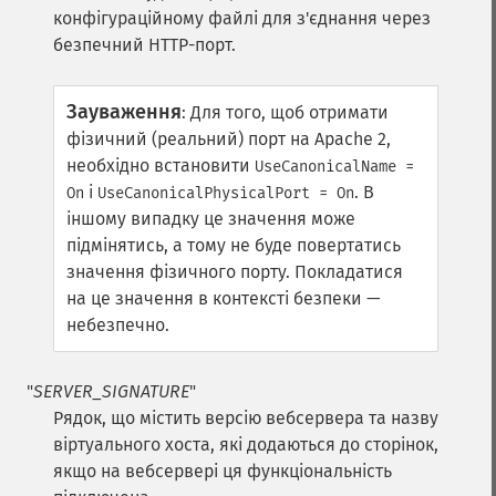
конфігураційному файлі для з'єднання через
безпечний HTTP-порт.
Зауваження
:
Для того, щоб отримати
фізичний (реальний) порт на Apache 2,
необхідно встановити
UseCanonicalName =
і
. В
On
UseCanonicalPhysicalPort = On
іншому випадку це значення може
підмінятись, а тому не буде повертатись
значення фізичного порту. Покладатися
на це значення в контексті безпеки —
небезпечно.
"
SERVER_SIGNATURE
"
Рядок, що містить версію вебсервера та назву
віртуального хоста, які додаються до сторінок,
якщо на вебсервері ця функціональність