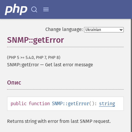
Change language:
SNMP::getError
(PHP 5 >= 5.4.0, PHP 7, PHP 8)
SNMP::getError
—
Get last error message
Опис
¶
public
function
SNMP::getError
():
string
Returns string with error from last SNMP request.