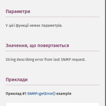
Параметри
¶
У цієї функції немає параметрів.
Значення, що повертаються
¶
String describing error from last SNMP request.
Приклади
¶
Приклад #1
SNMP::getError()
example