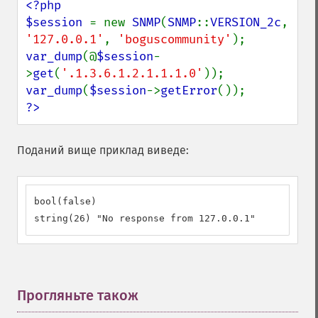
<?php

$session 
= new 
SNMP
(
SNMP
::
VERSION_2c
, 
'127.0.0.1'
, 
'boguscommunity'
var_dump
(@
$session
-
>
get
(
'.1.3.6.1.2.1.1.1.0'
var_dump
(
$session
->
getError
?>
Поданий вище приклад виведе:
bool(false)

string(26) "No response from 127.0.0.1"
Прогляньте також
¶