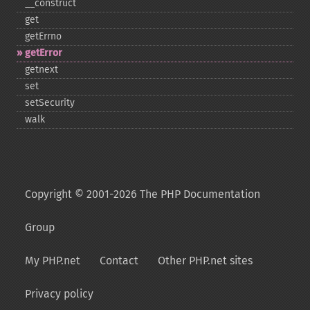
_​_​construct
get
getErrno
getError
getnext
set
setSecurity
walk
Copyright © 2001-2026 The PHP Documentation
Group
My PHP.net
Contact
Other PHP.net sites
Privacy policy