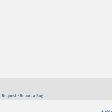
l Request
•
Report a Bug
＋
add a