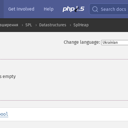
Get Involved
Help
Search docs
озширення
SPL
Datastructures
SplHeap
Change language:
is empty
bool