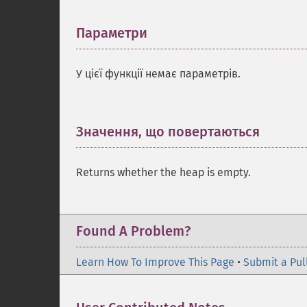
Параметри
¶
У цієї функції немає параметрів.
Значення, що повертаються
¶
Returns whether the heap is empty.
Found A Problem?
Learn How To Improve This Page
•
Submit a Pul