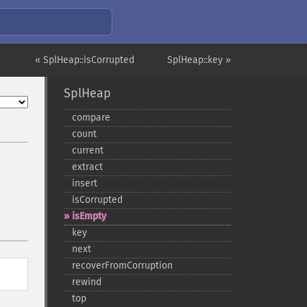
« SplHeap::isCorrupted
SplHeap::key »
SplHeap
compare
count
current
extract
insert
isCorrupted
isEmpty
key
next
recoverFromCorruption
rewind
top