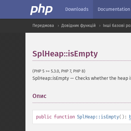
Downloads
Documentation
Передмова
Довідник функцій
Інші базові р
SplHeap::isEmpty
(PHP 5 >= 5.3.0, PHP 7, PHP 8)
SplHeap::isEmpty
—
Checks whether the heap 
Опис
¶
public
function
SplHeap::isEmpty
():