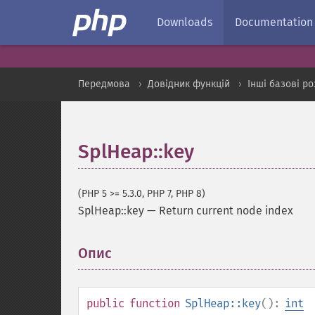
Downloads
Documentation
Передмова
Довідник функцій
Інші базові р
SplHeap::key
(PHP 5 >= 5.3.0, PHP 7, PHP 8)
SplHeap::key
—
Return current node index
Опис
¶
public
function
SplHeap::key
():
int