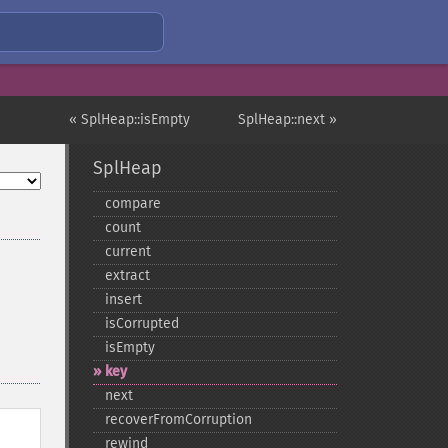
« SplHeap::isEmpty
SplHeap::next »
SplHeap
compare
count
current
extract
insert
isCorrupted
isEmpty
key
next
recoverFromCorruption
rewind