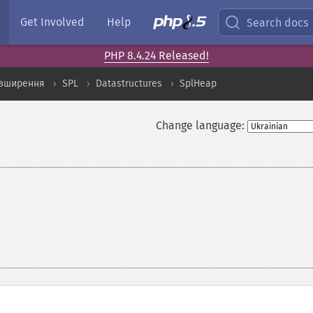
Get Involved
Help
Search docs
PHP 8.4.24 Released!
озширення
SPL
Datastructures
SplHeap
Change language: