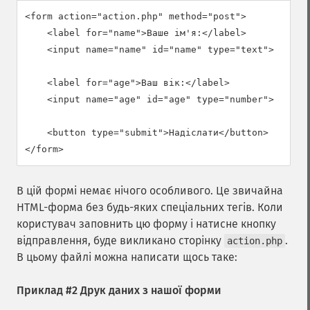
<form action="action.php" method="post">

    <label for="name">Ваше ім'я:</label>

    <input name="name" id="name" type="text">

    <label for="age">Ваш вік:</label>

    <input name="age" id="age" type="number">

    <button type="submit">Надіслати</button>

</form>
В цій формі немає нічого особливого. Це звичайна
HTML-форма без будь-яких спеціальних тегів. Коли
користувач заповнить цю форму і натисне кнопку
відправлення, буде викликано сторінку
.
action.php
В цьому файлі можна написати щось таке:
Приклад #2 Друк даних з нашої форми