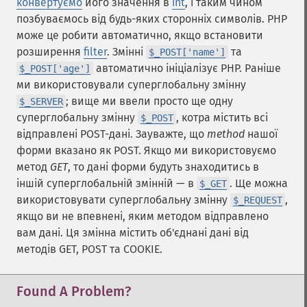
конвертуємо
його значення в
int
, і таким чином
позбуваємось від будь-яких сторонніх символів. PHP
може це робити автоматично, якщо встановити
розширення
filter
. Змінні
та
$_POST['name']
автоматично ініціалізує PHP. Раніше
$_POST['age']
ми використовували суперглобальну змінну
; вище ми ввели просто ще одну
$_SERVER
суперглобальну змінну
, котра містить всі
$_POST
відправлені POST-дані. Зауважте, що
method
нашої
форми вказано як POST. Якщо ми використовуємо
метод
GET
, то дані форми будуть знаходитись в
іншій суперглобальній змінній — в
. Ще можна
$_GET
використовувати суперглобальну змінну
,
$_REQUEST
якщо ви не впевнені, яким методом відправлено
вам дані. Ця змінна містить об'єднані дані від
методів GET, POST та COOKIE.
Found A Problem?