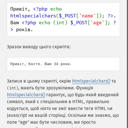
Привіт, 
<?php 
echo 
htmlspecialchars
(
$_POST
[
'name'
]); 
?>
.

Вам 
<?php 
echo (int) 
$_POST
[
'age'
]; 
?
>
 років.
Зразок виводу цього скрипта:
Записи в цьому скрипті, окрім
htmlspecialchars()
та
, мають бути зрозумілими. Функція
(int)
htmlspecialchars()
гарантує, що будь-який введений
символ, який є спеціальним в HTML, правильно
кодується, щоб ніхто не зміг ввести теги HTML чи
Javascript на вашій сторінці. Оскільки ми знаємо, що
поле "age" має бути числовим, ми просто