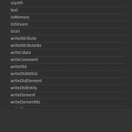
startPi
text
toMemory
toStream
toUri
writeAttribute
writeAttributeNs
writeCdata
writeComment
writeDtd
writeDtdAttlist
writeDtdElement
writeDtdEntity
writeElement
writeElementNs
writePi
writeRaw