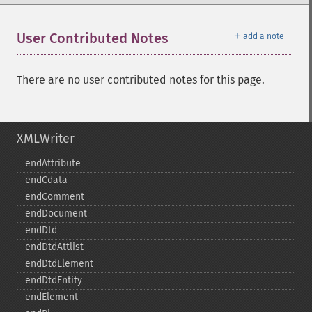
＋
User Contributed Notes
add a note
There are no user contributed notes for this page.
XMLWriter
endAttribute
endCdata
endComment
endDocument
endDtd
endDtdAttlist
endDtdElement
endDtdEntity
endElement