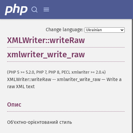
Change language:
XMLWriter::writeRaw
xmlwriter_write_raw
(PHP 5 >= 5.2.0, PHP 7, PHP 8, PECL xmlwriter >= 2.0.4)
XMLWriter::writeRaw
--
xmlwriter_write_raw
—
Write a
raw XML text
Опис
¶
Об'єктно-орієнтований стиль