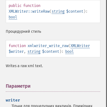
public
function
XMLWriter::writeRaw
(
string
$content
):
bool
Процедурний стиль
function
xmlwriter_write_raw
(
XMLWriter
$writer
,
string
$content
):
bool
Writes a raw xml text.
Параметри
¶
writer
Тільки для процедурних викликів. Примірник