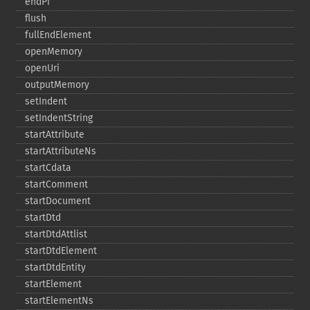
endPi
flush
fullEndElement
openMemory
openUri
outputMemory
setIndent
setIndentString
startAttribute
startAttributeNs
startCdata
startComment
startDocument
startDtd
startDtdAttlist
startDtdElement
startDtdEntity
startElement
startElementNs