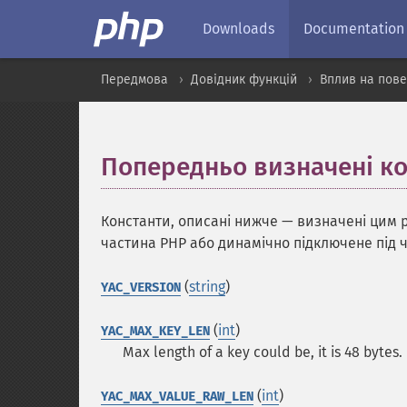
Downloads
Documentation
Передмова
Довідник функцій
Вплив на пове
Попередньо визначені к
Константи, описані нижче — визначені цим 
частина PHP або динамічно підключене під 
(
string
)
YAC_VERSION
(
int
)
YAC_MAX_KEY_LEN
Max length of a key could be, it is 48 bytes.
(
int
)
YAC_MAX_VALUE_RAW_LEN