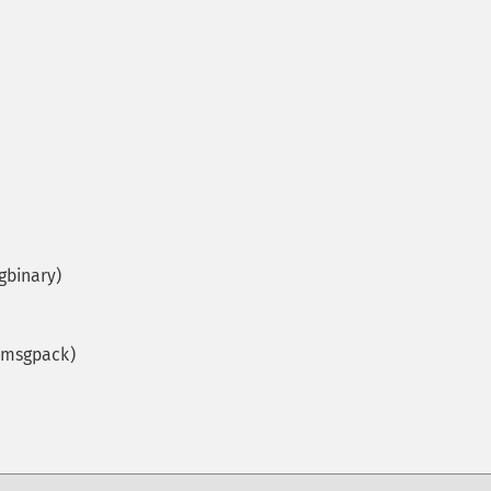
igbinary)
e-msgpack)