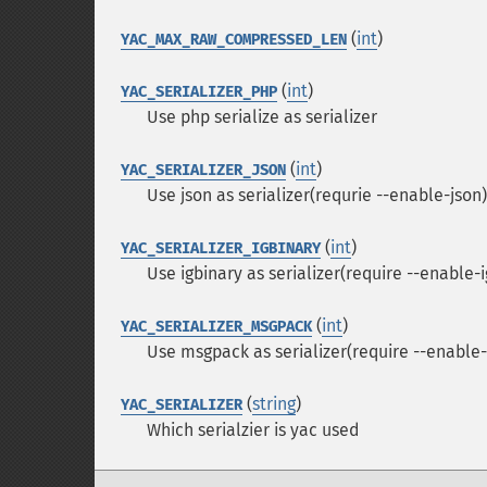
(
int
)
YAC_MAX_RAW_COMPRESSED_LEN
(
int
)
YAC_SERIALIZER_PHP
Use php serialize as serializer
(
int
)
YAC_SERIALIZER_JSON
Use json as serializer(requrie --enable-json)
(
int
)
YAC_SERIALIZER_IGBINARY
Use igbinary as serializer(require --enable-
(
int
)
YAC_SERIALIZER_MSGPACK
Use msgpack as serializer(require --enabl
(
string
)
YAC_SERIALIZER
Which serialzier is yac used