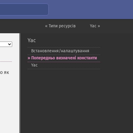
« Типи ресурсів
Yac »
Yac
Встановлення/налаштування
Попередньо визначені константи
Yac
о як