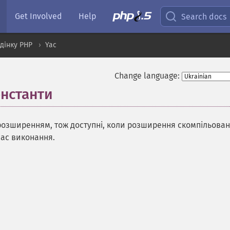
Get Involved
Help
Search docs
дінку PHP
Yac
Change language:
онстанти
¶
розширенням, тож доступні, коли розширення скомпільован
час виконання.