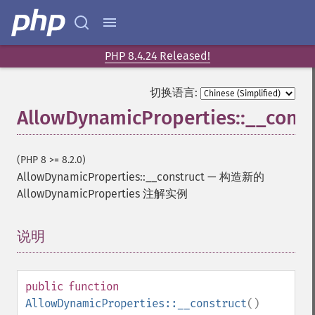
PHP 8.4.24 Released!
切换语言:
AllowDynamicProperties::__const
(PHP 8 >= 8.2.0)
AllowDynamicProperties::__construct
—
构造新的
AllowDynamicProperties 注解实例
说明
¶
public
function
AllowDynamicProperties::__construct
()