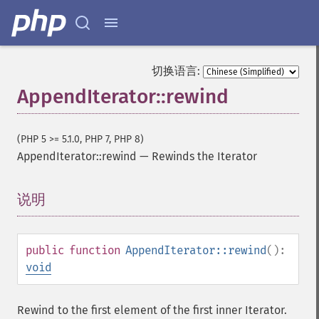
切换语言:
AppendIterator::rewind
(PHP 5 >= 5.1.0, PHP 7, PHP 8)
AppendIterator::rewind
—
Rewinds the Iterator
说明
¶
public
function
AppendIterator::rewind
():
void
Rewind to the first element of the first inner Iterator.