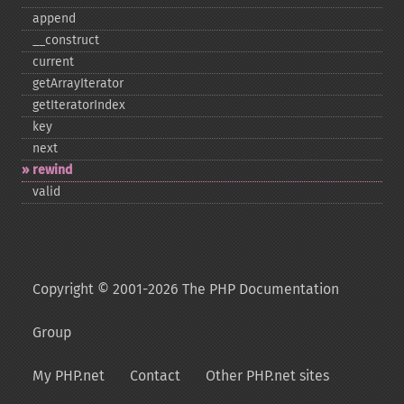
append
_​_​construct
current
getArrayIterator
getIteratorIndex
key
next
rewind
valid
Copyright © 2001-2026 The PHP Documentation
Group
My PHP.net
Contact
Other PHP.net sites