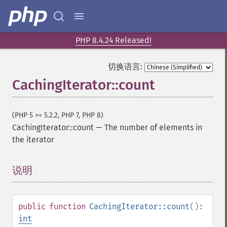
PHP 8.4.24 Released!
切换语言:
CachingIterator::count
(PHP 5 >= 5.2.2, PHP 7, PHP 8)
CachingIterator::count
—
The number of elements in
the iterator
说明
¶
public
function
CachingIterator::count
():
int