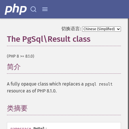
切换语言:
The PgSql\Result class
¶
(PHP 8 >= 8.1.0)
简介
¶
A fully opaque class which replaces a
pgsql result
resource as of PHP 8.1.0.
类摘要
¶
namespace
PgSql
;