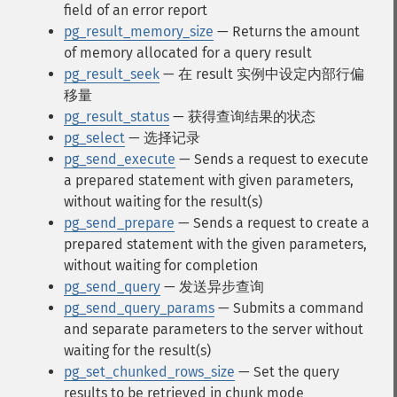
field of an error report
pg_result_memory_size
— Returns the amount
of memory allocated for a query result
pg_result_seek
— 在 result 实例中设定内部行偏
移量
pg_result_status
— 获得查询结果的状态
pg_select
— 选择记录
pg_send_execute
— Sends a request to execute
a prepared statement with given parameters,
without waiting for the result(s)
pg_send_prepare
— Sends a request to create a
prepared statement with the given parameters,
without waiting for completion
pg_send_query
— 发送异步查询
pg_send_query_params
— Submits a command
and separate parameters to the server without
waiting for the result(s)
pg_set_chunked_rows_size
— Set the query
results to be retrieved in chunk mode