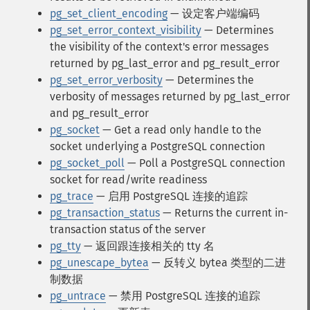
pg_set_client_encoding
— 设定客户端编码
pg_set_error_context_visibility
— Determines
the visibility of the context's error messages
returned by pg_last_error and pg_result_error
pg_set_error_verbosity
— Determines the
verbosity of messages returned by pg_last_error
and pg_result_error
pg_socket
— Get a read only handle to the
socket underlying a PostgreSQL connection
pg_socket_poll
— Poll a PostgreSQL connection
socket for read/write readiness
pg_trace
— 启用 PostgreSQL 连接的追踪
pg_transaction_status
— Returns the current in-
transaction status of the server
pg_tty
— 返回跟连接相关的 tty 名
pg_unescape_bytea
— 反转义 bytea 类型的二进
制数据
pg_untrace
— 禁用 PostgreSQL 连接的追踪