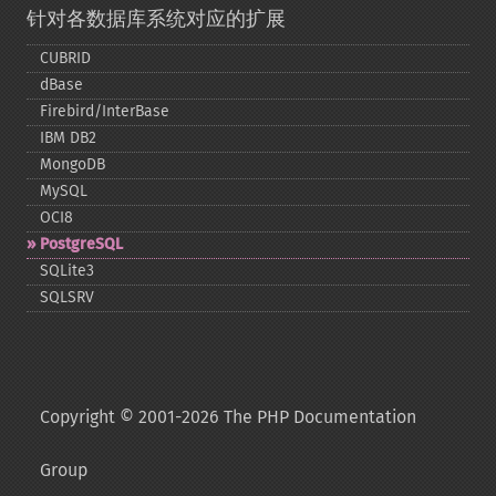
针对各数据库系统对应的扩展
CUBRID
dBase
Firebird/InterBase
IBM DB2
MongoDB
MySQL
OCI8
PostgreSQL
SQLite3
SQLSRV
Copyright © 2001-2026 The PHP Documentation
Group