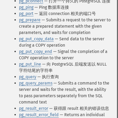
pg_pconnect
— 打开一个持久的 PostgreSQL 连接
pg_ping
— Ping 数据库连接
pg_port
— 返回 connection 相关的端口号
pg_prepare
— Submits a request to the server to
create a prepared statement with the given
parameters, and waits for completion
pg_put_copy_data
— Send data to the server
during a COPY operation
pg_put_copy_end
— Signal the completion of a
COPY operation to the server
pg_put_line
— 向 PostgreSQL 后端发送以 NULL
字符结尾的字符串
pg_query
— 执行查询
pg_query_params
— Submits a command to the
server and waits for the result, with the ability
to pass parameters separately from the SQL
command text
pg_result_error
— 获得跟 result 相关的错误信息
pg_result_error_field
— Returns an individual