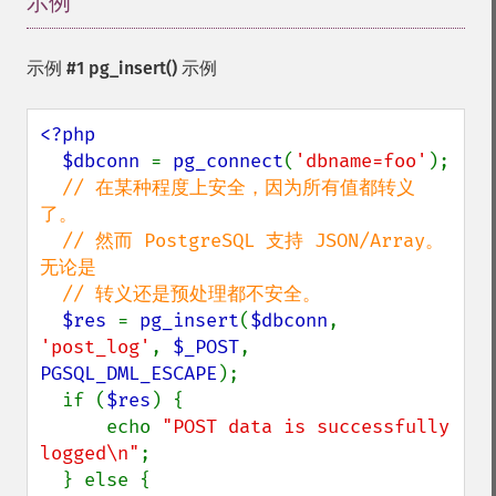
示例
¶
示例 #1
pg_insert()
示例
<?php 

  $dbconn 
= 
pg_connect
(
'dbname=foo'
);

// 在某种程度上安全，因为所有值都转义
了。

  // 然而 PostgreSQL 支持 JSON/Array。
无论是

  // 转义还是预处理都不安全。

$res 
= 
pg_insert
(
$dbconn
, 
'post_log'
, 
$_POST
, 
PGSQL_DML_ESCAPE
);

  if (
$res
) {

      echo 
"POST data is successfully 
logged\n"
;

  } else {
