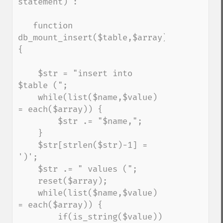
statement) :

   function 
db_mount_insert($table,$array) 
{

    $str = "insert into 
$table (";

    while(list($name,$value) 
= each($array)) {        

        $str .= "$name,";        

    }

    $str[strlen($str)-1] = 
')';

    $str .= " values (";

    reset($array);

    while(list($name,$value) 
= each($array)) {        

        if(is_string($value))
