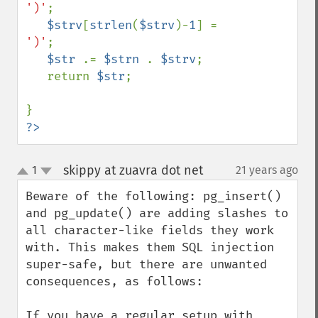
')'
;

$strv
[
strlen
(
$strv
)-
1
] = 
')'
;

$str 
.= 
$strn 
. 
$strv
;

   return 
$str
;

?>
skippy at zuavra dot net
1
21 years ago
¶
up
down
Beware of the following: pg_insert() 
and pg_update() are adding slashes to 
all character-like fields they work 
with. This makes them SQL injection 
super-safe, but there are unwanted 
consequences, as follows:

If you have a regular setup with 