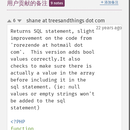
＋
用户贡献的备注
添加备注
9 notes
shane at treesandthings dot com
6
¶
up
down
22 years ago
Returns SQL statement, slight 
improvement on the code from 
'rorezende at hotmail dot 
com'.  This version adds bool 
values correctly.It also 
checks to make sure there is 
actually a value in the array 
before including it in the 
sql statement. (ie: null 
values or empty strings won't 
be added to the sql 
statement)

function 