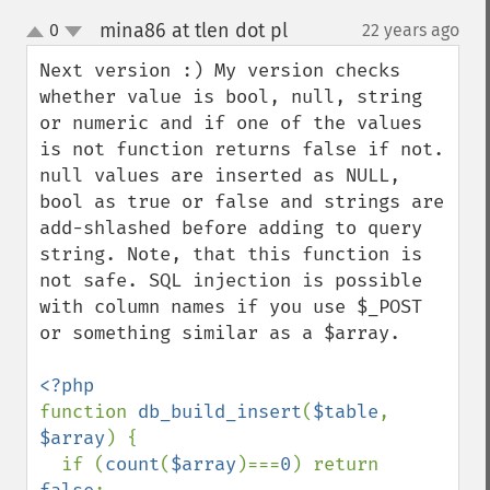
mina86 at tlen dot pl
0
22 years ago
¶
up
down
Next version :) My version checks 
whether value is bool, null, string 
or numeric and if one of the values 
is not function returns false if not. 
null values are inserted as NULL, 
bool as true or false and strings are 
add-shlashed before adding to query 
string. Note, that this function is 
not safe. SQL injection is possible 
with column names if you use $_POST 
or something similar as a $array.

function 
db_build_insert
(
$table
, 
$array
) {

  if (
count
(
$array
)===
0
) return 