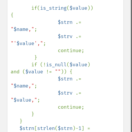
       if(
is_string
(
$value
)) 
{

$strn 
.= 
"
$name
,"
;

$strv 
.= 
"'
$value
',"
;

                continue;

        }

       if (!
is_null
(
$value
) 
and (
$value 
!= 
""
)) {

$strn 
.= 
"
$name
,"
;

$strv 
.= 
"
$value
,"
;

                continue;

       }

   }

$strn
[
strlen
(
$strn
)-
1
] = 