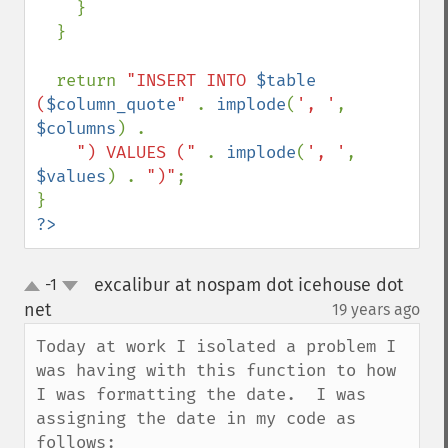
    }

  }

  return 
"INSERT INTO 
$table
(
$column_quote
" 
. 
implode
(
', '
, 
$columns
) .

") VALUES (" 
. 
implode
(
', '
, 
$values
) . 
")"
;

?>
excalibur at nospam dot icehouse dot
-1
up
down
net
19 years ago
¶
Today at work I isolated a problem I 
was having with this function to how 
I was formatting the date.  I was 
assigning the date in my code as 
follows:
