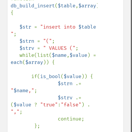
db_build_insert
(
$table
,
$array
)

{

$str 
= 
"insert into 
$table
"
;

$strn 
= 
"("
;

$strv 
= 
" VALUES ("
;

   while(list(
$name
,
$value
) = 
each
(
$array
)) {

       if(
is_bool
(
$value
)) {

$strn 
.= 
"
$name
,"
;

$strv 
.= 
(
$value 
? 
"true"
:
"false"
) . 
","
;

                continue;

        };
