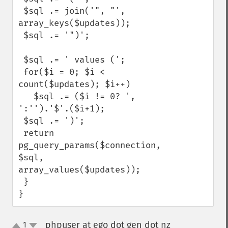
 $sql .= join('", "', 
array_keys($updates));

 $sql .= '")';

 $sql .= ' values (';

 for($i = 0; $i < 
count($updates); $i++)

   $sql .= ($i != 0? ', 
':'').'$'.($i+1);

 $sql .= ')';

 return 
pg_query_params($connection, 
$sql, 
array_values($updates));

 }

}
phpuser at ego dot gen dot nz
1
¶