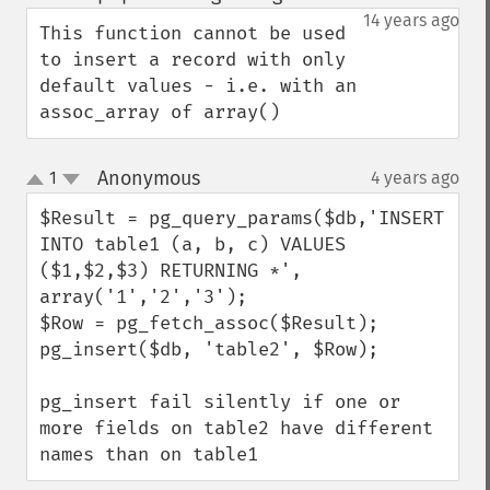
up
down
14 years ago
This function cannot be used 
to insert a record with only 
default values - i.e. with an 
assoc_array of array()
Anonymous
1
4 years ago
¶
up
down
$Result = pg_query_params($db,'INSERT 
INTO table1 (a, b, c) VALUES 
($1,$2,$3) RETURNING *', 
array('1','2','3');

$Row = pg_fetch_assoc($Result);

pg_insert($db, 'table2', $Row);

pg_insert fail silently if one or 
more fields on table2 have different 
names than on table1