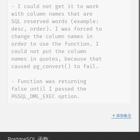
- I could not get it to work 
with column names that are 
SQL reserved words (example: 
desc, order). I was forced to 
change the column names in 
order to use the function. I 
could not put the column 
names in quotes, because that 
caused pg_convert() to fail.

- Function was returning 
false until I passed the 
PGSQL_DML_EXEC option.
＋
添加备注
PostgreSQL 函数