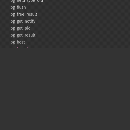
pg_​field_​type_​oid
pg_​flush
pg_​free_​result
pg_​get_​notify
pg_​get_​pid
pg_​get_​result
pg_​host
pg_​insert
pg_​jit
pg_​last_​error
pg_​last_​notice
pg_​last_​oid
pg_​lo_​close
pg_​lo_​create
pg_​lo_​export
pg_​lo_​import
pg_​lo_​open
pg_​lo_​read
pg_​lo_​read_​all