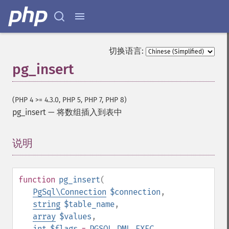
切换语言:
pg_insert
(PHP 4 >= 4.3.0, PHP 5, PHP 7, PHP 8)
pg_insert
—
将数组插入到表中
说明
¶
function
pg_insert
(
PgSql\Connection
$connection
,
string
$table_name
,
array
$values
,
int
$flags
=
PGSQL_DML_EXEC