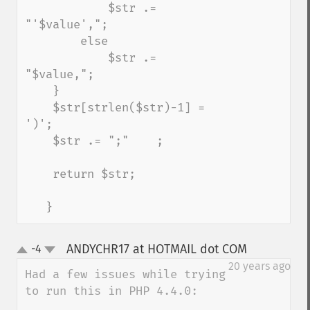
            $str .= 
"'$value',";

        else

            $str .= 
"$value,";

    }

    $str[strlen($str)-1] = 
')';

    $str .= ";"    ;

    return $str;

   }
ANDYCHR17 at HOTMAIL dot COM
-4
¶
up
down
20 years ago
Had a few issues while trying 
to run this in PHP 4.4.0:
