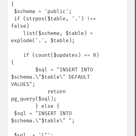
{

 $schema = 'public';

 if (strpos($table, '.') !== 
false)

    list($schema, $table) = 
explode('.', $table);

    if (count($updates) == 0) 
{

        $sql = "INSERT INTO 
$schema.\"$table\" DEFAULT 
VALUES";

            return 
pg_query($sql);

        } else {

 $sql = "INSERT INTO 
$schema.\"$table\" ";

 $sql .= '("';
