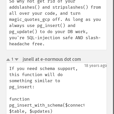
So why not get rid of your 
addslashes() and stripslashes() from 
all over your code, and turn 
magic_quotes_gcp off. As long as you 
always use pg_insert() and 
pg_update() to do your DB work, 
you're SQL-injection safe AND slash-
headache free.
jsnell at e-normous dot com
1
¶
up
down
18 years ago
If you need schema support, 
this function will do 
something similar to 
pg_insert:

function 
pg_insert_with_schema($connection, 
$table, $updates) 
