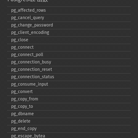
pg_​affected_​rows
pg_​cancel_​query
pg_​change_​password
pg_​client_​encoding
pg_​close
pg_​connect
pg_​connect_​poll
pg_​connection_​busy
pg_​connection_​reset
pg_​connection_​status
pg_​consume_​input
pg_​convert
pg_​copy_​from
pg_​copy_​to
pg_​dbname
pg_​delete
pg_​end_​copy
pg_​escape_​bytea