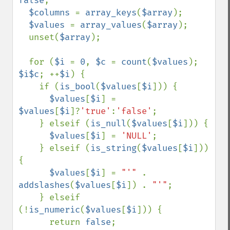
false
;

$columns 
= 
array_keys
(
$array
);

$values 
= 
array_values
(
$array
);

  unset(
$array
);

  for (
$i 
= 
0
, 
$c 
= 
count
(
$values
); 
$i$c
; ++
$i
) {

    if (
is_bool
(
$values
[
$i
])) {

$values
[
$i
] = 
$values
[
$i
]?
'true'
:
'false'
;

    } elseif (
is_null
(
$values
[
$i
])) {

$values
[
$i
] = 
'NULL'
;

    } elseif (
is_string
(
$values
[
$i
])) 
{

$values
[
$i
] = 
"'" 
. 
addslashes
(
$values
[
$i
]) . 
"'"
;

    } elseif 
(!
is_numeric
(
$values
[
$i
])) {

      return 
false
;
