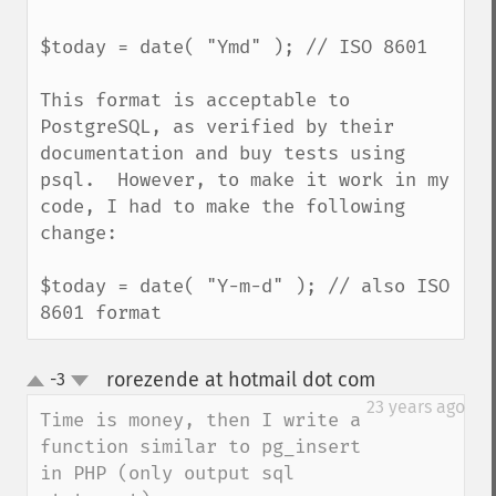
$today = date( "Ymd" ); // ISO 8601

This format is acceptable to 
PostgreSQL, as verified by their 
documentation and buy tests using 
psql.  However, to make it work in my 
code, I had to make the following 
change:

$today = date( "Y-m-d" ); // also ISO 
8601 format
rorezende at hotmail dot com
-3
¶
up
down
23 years ago
Time is money, then I write a 
function similar to pg_insert 
in PHP (only output sql 