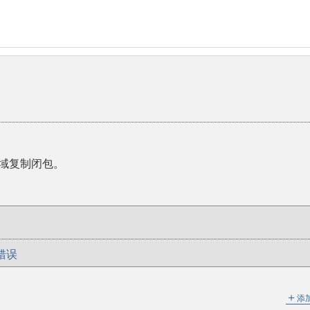
用域复制闭包。
错误
＋
添