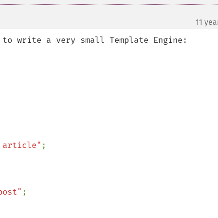
11 yea
 to write a very small Template Engine:

 article"
;

post"
;
