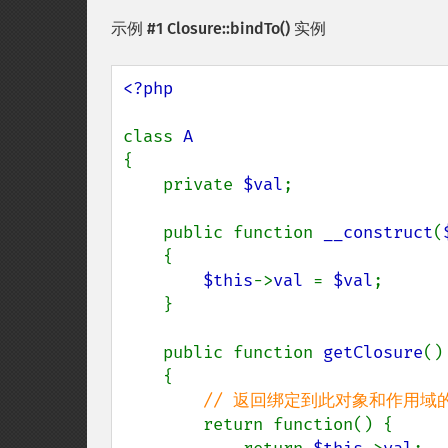
示例 #1
Closure::bindTo()
实例
<?php

class 
{

    private 
$val
;

    public function 
__construct
(
    {

$this
->
val 
= 
$val
;

    }

    public function 
getClosure
()

    {

// 返回绑定到此对象和作用域的
return function() {
