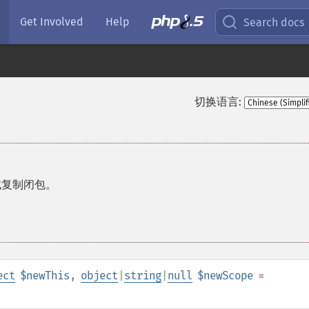
Get Involved
Help
Search docs
切换语言:
域复制闭包。
ect
$newThis
,
object
|
string
|
null
$newScope
=