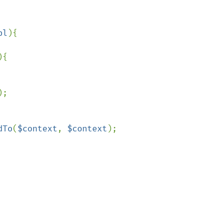
pl
){

){

;

dTo
(
$context
, 
$context
);
