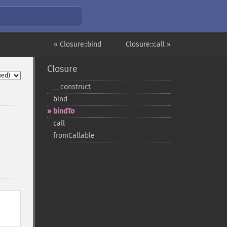
« Closure::bind
Closure::call »
Closure
_​_​construct
bind
bindTo
call
fromCallable