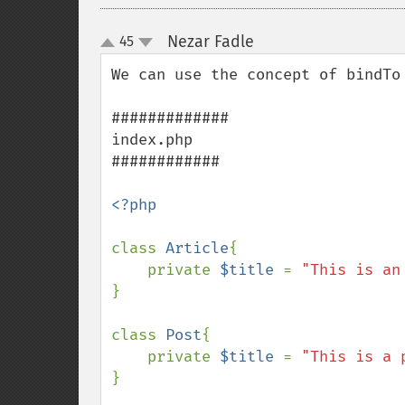
Nezar Fadle
45
¶
up
down
We can use the concept of bindTo
#############

index.php

############

<?php

class 
Article
{

    private 
$title 
= 
"This is an
}

class 
Post
{

    private 
$title 
= 
"This is a 
}
