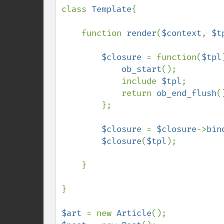
class 
Template
{

    function 
render
(
$context
, 
$t
$closure 
= function(
$tpl
ob_start
();

            include 
$tpl
;

            return 
ob_end_flush
()
        };

$closure 
= 
$closure
->
bin
$closure
(
$tpl
);

    }

}

$art 
= new 
Article