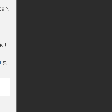
定新的
作用
实
l