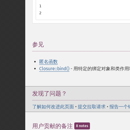
1

2
参见
¶
匿名函数
Closure::bind()
- 用特定的绑定对象和类作
发现了问题？
了解如何改进此页面
•
提交拉取请求
•
报告一个
用户贡献的备注
8 notes