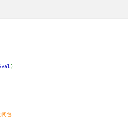
$val
)

闭包
