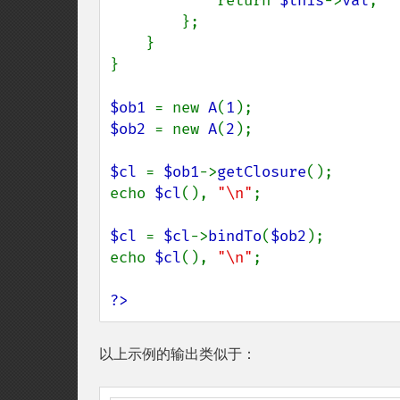
            return 
$this
->
val
;

        };

    }

}

$ob1 
= new 
A
(
1
$ob2 
= new 
A
(
2
);

$cl 
= 
$ob1
->
getClosure
();

echo 
$cl
(), 
"\n"
;

$cl 
= 
$cl
->
bindTo
(
$ob2
);

echo 
$cl
(), 
"\n"
;

?>
以上示例的输出类似于：