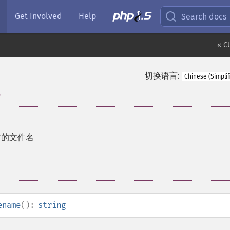
Get Involved
Help
Search docs
« C
切换语言:
e
求时的文件名
ename
():
string