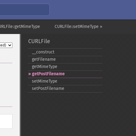
URLFile::getMimeType
CURLFile::setMimeType »
CURLFile
_​_​construct
getFilename
getMimeType
getPostFilename
setMimeType
setPostFilename