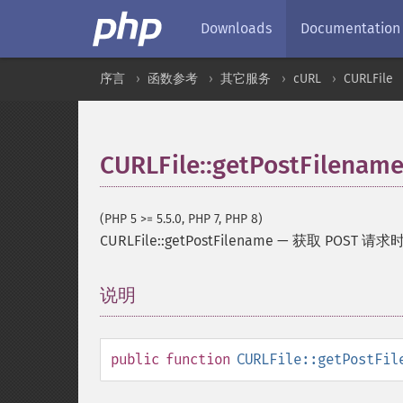
Downloads
Documentation
序言
函数参考
其它服务
cURL
CURLFile
CURLFile::getPostFilenam
(PHP 5 >= 5.5.0, PHP 7, PHP 8)
CURLFile::getPostFilename
—
获取 POST 请
说明
¶
public
function
CURLFile::getPostFil