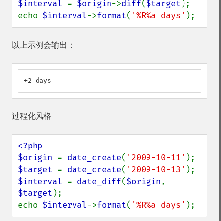
$interval 
= 
$origin
->
diff
(
$target
);

echo 
$interval
->
format
(
'%R%a days'
);
以上示例会输出：
+2 days
过程化风格
<?php

$origin 
= 
date_create
(
'2009-10-11'
$target 
= 
date_create
(
'2009-10-13'
$interval 
= 
date_diff
(
$origin
, 
$target
);

echo 
$interval
->
format
(
'%R%a days'
);