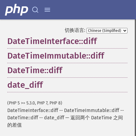
切换语言:
DateTimeInterface::diff
DateTimeImmutable::diff
DateTime::diff
date_diff
(PHP 5 >= 5.3.0, PHP 7, PHP 8)
DateTimeInterface::diff
--
DateTimeImmutable::diff
--
DateTime::diff
--
date_diff
—
返回两个 DateTime 之间
的差值