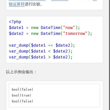
较运算符
进行比较。
<?php

$date1 
= new 
DateTime
(
"now"
$date2 
= new 
DateTime
(
"tomorrow"
);

var_dump
(
$date1 
== 
$date2
var_dump
(
$date1 
< 
$date2
var_dump
(
$date1 
> 
$date2
);
以上示例会输出：
bool(false)

bool(true)

bool(false)