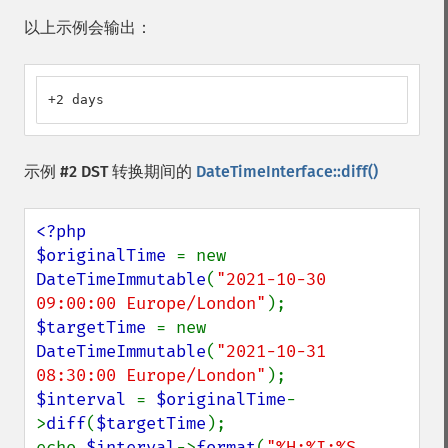
以上示例会输出：
+2 days
示例 #2 DST 转换期间的
DateTimeInterface::diff()
<?php

$originalTime 
= new 
DateTimeImmutable
(
"2021-10-30 
09:00:00 Europe/London"
$targetTime 
= new 
DateTimeImmutable
(
"2021-10-31 
08:30:00 Europe/London"
$interval 
= 
$originalTime
-
>
diff
(
$targetTime
);

echo 
$interval
->
format
(
"%H:%I:%S 