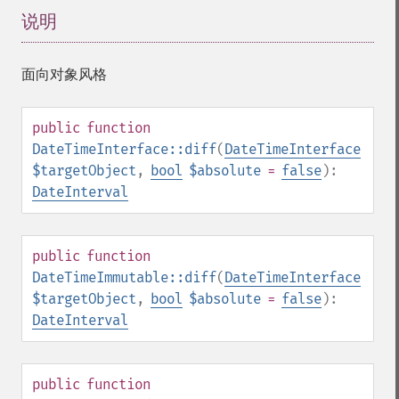
说明
¶
面向对象风格
public
function
DateTimeInterface::diff
(
DateTimeInterface
$targetObject
,
bool
$absolute
=
false
):
DateInterval
public
function
DateTimeImmutable::diff
(
DateTimeInterface
$targetObject
,
bool
$absolute
=
false
):
DateInterval
public
function