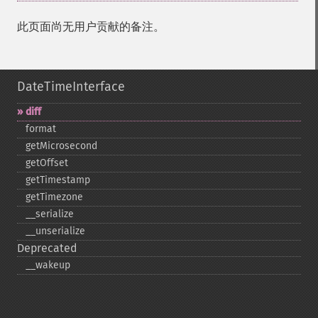
此页面尚无用户贡献的备注。
DateTimeInterface
diff
format
getMicrosecond
getOffset
getTimestamp
getTimezone
_​_​serialize
_​_​unserialize
Deprecated
_​_​wakeup