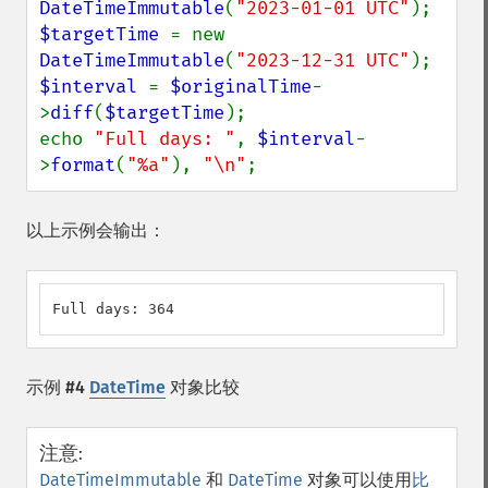
DateTimeImmutable
(
"2023-01-01 UTC"
$targetTime 
= new 
DateTimeImmutable
(
"2023-12-31 UTC"
$interval 
= 
$originalTime
-
>
diff
(
$targetTime
);

echo 
"Full days: "
, 
$interval
-
>
format
(
"%a"
), 
"\n"
;
以上示例会输出：
Full days: 364
示例 #4
DateTime
对象比较
注意
:
DateTimeImmutable
和
DateTime
对象可以使用
比