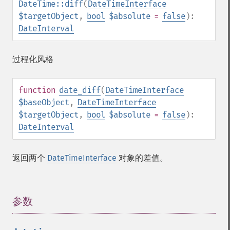
DateTime::diff
(
DateTimeInterface
$targetObject
,
bool
$absolute
=
false
):
DateInterval
过程化风格
function
date_diff
(
DateTimeInterface
$baseObject
,
DateTimeInterface
$targetObject
,
bool
$absolute
=
false
):
DateInterval
返回两个
DateTimeInterface
对象的差值。
参数
¶