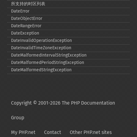
所支持的时区列表
DateError
DateObjectError
DateRangeError
DateException
DateInvalidOperationException
DateInvalidTimeZoneException
DateMalformedIntervalStringException
DateMalformedPeriodStringException
DateMalformedStringException
Copyright © 2001-2026 The PHP Documentation
Group
My PHP.net
Contact
Other PHP.net sites