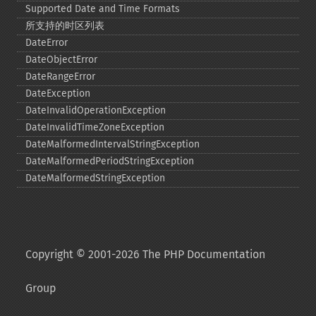
Supported Date and Time Formats
所支持的时区列表
DateError
DateObjectError
DateRangeError
DateException
DateInvalidOperationException
DateInvalidTimeZoneException
DateMalformedIntervalStringException
DateMalformedPeriodStringException
DateMalformedStringException
Copyright © 2001-2026 The PHP Documentation
Group