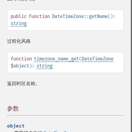
public
function
DateTimeZone::getName
():
string
过程化风格
function
timezone_name_get
(
DateTimeZone
$object
):
string
返回时区名称。
参数
¶
object