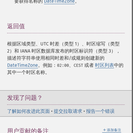
要获得名称的
DateTimeZone
。
返回值
¶
根据区域类型、UTC 时差（类型 1）、时区缩写（类型
2）和 IANA 时区数据库发布的时区标识符（类型 3），
描述符字符串使用相同时差和/或规则创建新的
DateTimeZone
。例如：
、
或者
时区列表
中的
02:00
CEST
其中一个时区名称。
发现了问题？
了解如何改进此页面
•
提交拉取请求
•
报告一个错误
＋
用户贡献的备注
添加备注