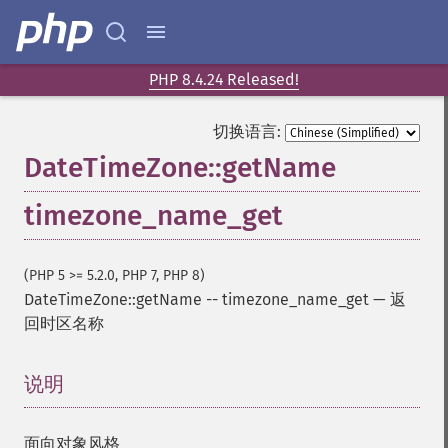
PHP 8.4.24 Released!
切换语言:
DateTimeZone::getName
timezone_name_get
(PHP 5 >= 5.2.0, PHP 7, PHP 8)
DateTimeZone::getName
--
timezone_name_get
—
返
回时区名称
说明
¶
面向对象风格