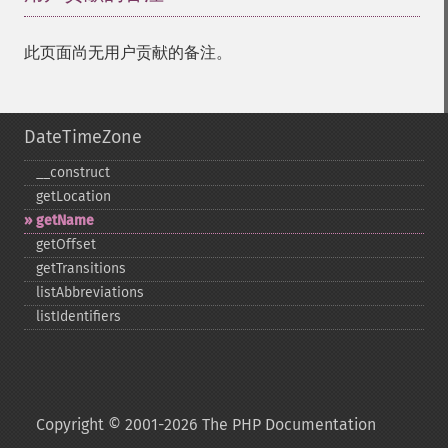
此页面尚无用户贡献的备注。
DateTimeZone
_​_​construct
getLocation
getName
getOffset
getTransitions
listAbbreviations
listIdentifiers
Copyright © 2001-2026 The PHP Documentation