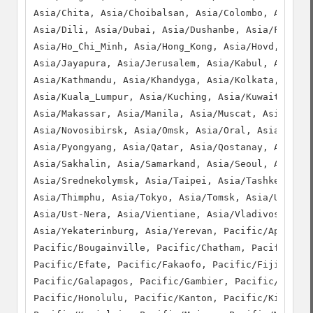
Asia/Chita, Asia/Choibalsan, Asia/Colombo, Asia/Da
Asia/Dili, Asia/Dubai, Asia/Dushanbe, Asia/Famagus
Asia/Ho_Chi_Minh, Asia/Hong_Kong, Asia/Hovd, Asia/
Asia/Jayapura, Asia/Jerusalem, Asia/Kabul, Asia/Ka
Asia/Kathmandu, Asia/Khandyga, Asia/Kolkata, Asia/
Asia/Kuala_Lumpur, Asia/Kuching, Asia/Kuwait, Asia
Asia/Makassar, Asia/Manila, Asia/Muscat, Asia/Nico
Asia/Novosibirsk, Asia/Omsk, Asia/Oral, Asia/Phnom
Asia/Pyongyang, Asia/Qatar, Asia/Qostanay, Asia/Qy
Asia/Sakhalin, Asia/Samarkand, Asia/Seoul, Asia/Sh
Asia/Srednekolymsk, Asia/Taipei, Asia/Tashkent, As
Asia/Thimphu, Asia/Tokyo, Asia/Tomsk, Asia/Ulaanba
Asia/Ust-Nera, Asia/Vientiane, Asia/Vladivostok, A
Asia/Yekaterinburg, Asia/Yerevan, Pacific/Apia, Pa
Pacific/Bougainville, Pacific/Chatham, Pacific/Chu
Pacific/Efate, Pacific/Fakaofo, Pacific/Fiji, Paci
Pacific/Galapagos, Pacific/Gambier, Pacific/Guadal
Pacific/Honolulu, Pacific/Kanton, Pacific/Kiritima