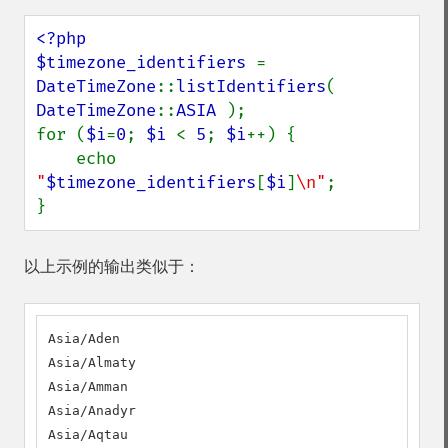
<?php

$timezone_identifiers 
= 
DateTimeZone
::
listIdentifiers
( 
DateTimeZone
::
ASIA 
);

for (
$i
=
0
; 
$i 
< 
5
; 
$i
++) {

    echo 
"
$timezone_identifiers
[
$i
]
\n"
;

}
以上示例的输出类似于：
Asia/Aden

Asia/Almaty

Asia/Amman

Asia/Anadyr

Asia/Aqtau