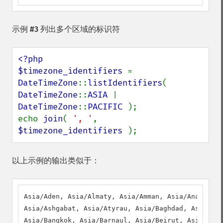
示例 #3 列出多个区域的标识符
<?php

$timezone_identifiers 
= 
DateTimeZone
::
listIdentifiers
( 
DateTimeZone
::
ASIA 
| 
DateTimeZone
::
PACIFIC 
);

echo 
join
( 
', '
, 
$timezone_identifiers 
);
以上示例的输出类似于：
Asia/Aden, Asia/Almaty, Asia/Amman, Asia/Anadyr, A
Asia/Ashgabat, Asia/Atyrau, Asia/Baghdad, Asia/Bah
Asia/Bangkok, Asia/Barnaul, Asia/Beirut, Asia/Bish