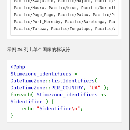
Pacific/Kwajalein, Pacific/Majuro, Pacific/Marques
Pacific/Nauru, Pacific/Niue, Pacific/Norfolk, Paci
Pacific/Pago_Pago, Pacific/Palau, Pacific/Pitcairn
Pacific/Port_Moresby, Pacific/Rarotonga, Pacific/S
Pacific/Tarawa, Pacific/Tongatapu, Pacific/Wake, P
示例 #4 列出单个国家的标识符
<?php

$timezone_identifiers 
= 
DateTimeZone
::
listIdentifiers
( 
DateTimeZone
::
PER_COUNTRY
, 
"UA" 
);

foreach( 
$timezone_identifiers 
as 
$identifier 
) {

    echo 
"
$identifier
\n"
;

}