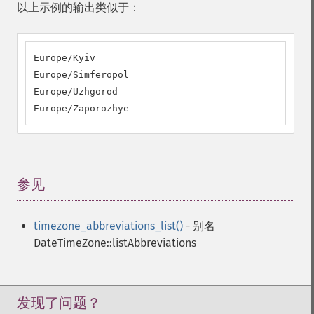
以上示例的输出类似于：
Europe/Kyiv

Europe/Simferopol

Europe/Uzhgorod

Europe/Zaporozhye
参见
¶
timezone_abbreviations_list()
- 别名
DateTimeZone::listAbbreviations
发现了问题？