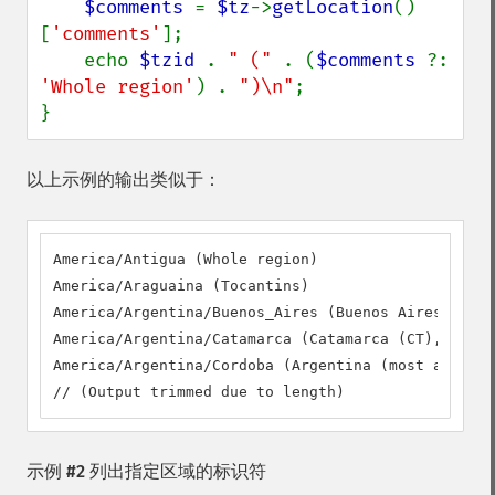
$comments 
= 
$tz
->
getLocation
()
[
'comments'
];

    echo 
$tzid 
. 
" (" 
. (
$comments 
?: 
'Whole region'
) . 
")\n"
;

}
以上示例的输出类似于：
America/Antigua (Whole region)

America/Araguaina (Tocantins)

America/Argentina/Buenos_Aires (Buenos Aires (BA, 
America/Argentina/Catamarca (Catamarca (CT), Chubu
America/Argentina/Cordoba (Argentina (most areas: 
// (Output trimmed due to length)
示例 #2 列出指定区域的标识符