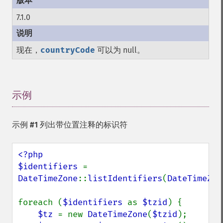
7.1.0
现在，
countryCode
可以为 null。
示例
¶
示例 #1 列出带位置注释的标识符
<?php

$identifiers 
= 
DateTimeZone
::
listIdentifiers
(
DateTimeZon
foreach (
$identifiers 
as 
$tzid
) {

$tz 
= new 
DateTimeZone
(
$tzid
);
