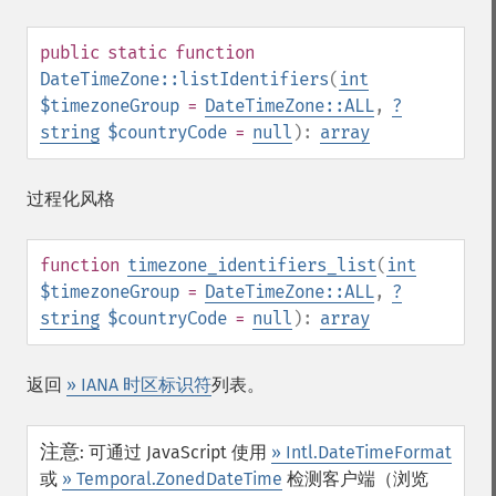
public
static
function
DateTimeZone::listIdentifiers
(
int
$timezoneGroup
=
DateTimeZone::ALL
,
?
string
$countryCode
=
null
):
array
过程化风格
function
timezone_identifiers_list
(
int
$timezoneGroup
=
DateTimeZone::ALL
,
?
string
$countryCode
=
null
):
array
返回
» IANA 时区标识符
列表。
注意
:
可通过 JavaScript 使用
» Intl.DateTimeFormat
或
» Temporal.ZonedDateTime
检测客户端（浏览