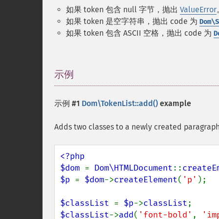
如果 token 包含 null 字节，抛出
ValueError
如果 token 是空字符串，抛出 code 为
Dom\S
如果 token 包含 ASCII 空格，抛出 code 为
D
示例
¶
示例 #1
Dom\TokenList::add()
example
Adds two classes to a newly created paragrap
<?php

$dom 
= 
Dom\HTMLDocument
::
createE
$p 
= 
$dom
->
createElement
(
'p'
);

$classList 
= 
$p
->
classList
$classList
->
add
(
'font-bold'
, 
'im