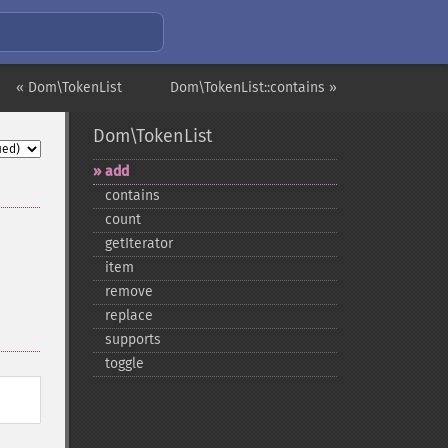
« Dom\TokenList
Dom\TokenList::contains »
Dom\TokenList
add
contains
count
getIterator
item
remove
replace
supports
toggle