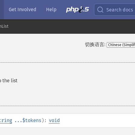
Get Involved
Help
Search docs
List
切换语言:
 the list
tring
...$tokens
):
void