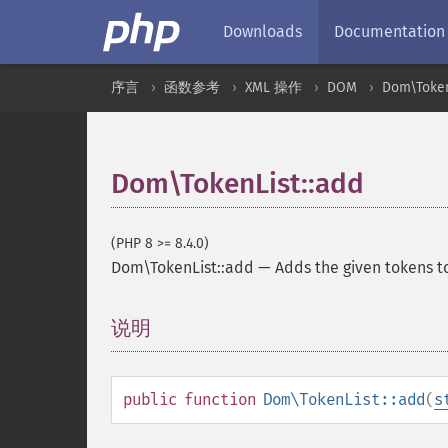
Downloads
Documentation
序言
函数参考
XML 操作
DOM
Dom\Token
Dom\TokenList::add
(PHP 8 >= 8.4.0)
Dom\TokenList::add
—
Adds the given tokens to
说明
¶
public
function
Dom\TokenList::add
(
s