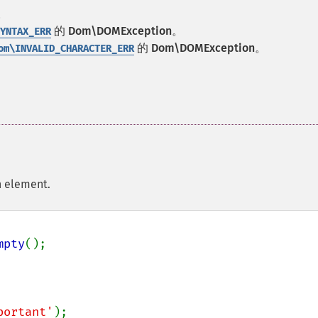
。
的
Dom\DOMException
。
YNTAX_ERR
的
Dom\DOMException
。
om\INVALID_CHARACTER_ERR
h element.
mpty
portant'
);
