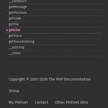
_​_​construct
getMessage
getPrevious
getCode
getFile
getLine
getTrace
getTraceAsString
_​_​toString
_​_​clone
Copyright © 2001-2026 The PHP Documentation
Group
My PHP.net
Contact
Other PHP.net sites