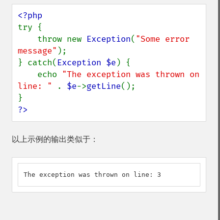
try {

    throw new 
Exception
(
"Some error 
message"
);

} catch(
Exception $e
) {

    echo 
"The exception was thrown on 
line: " 
. 
$e
->
getLine
();

?>
以上示例的输出类似于：
The exception was thrown on line: 3