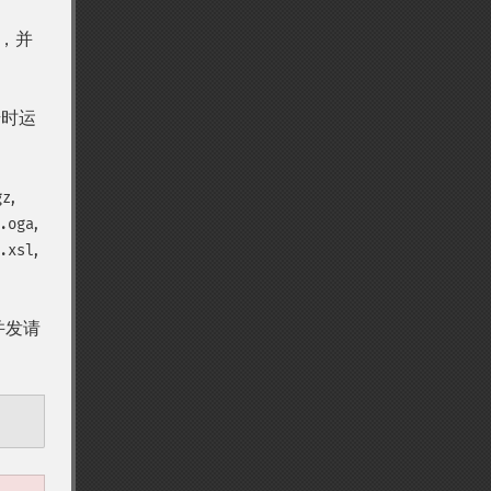
回，并
始时运
,
gz
,
.oga
,
.xsl
并发请