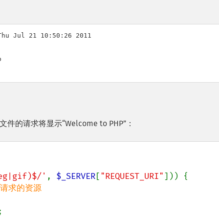
hu Jul 21 10:50:26 2011



请求将显示“Welcome to PHP”：
eg|gif)$/'
, 
$_SERVER
[
"REQUEST_URI"
])) {


