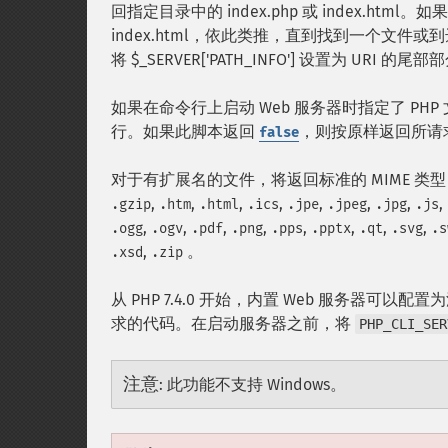
回指定目录中的 index.php 或 index.htm
index.html，依此类推，直到找到一个文件或到达文
将 $_SERVER['PATH_INFO'] 设置为 URI
如果在命令行上启动 Web 服务器时指定了 PHP 
行。如果此脚本返回
，则按原样返回所请
false
对于有扩展名的文件，将返回标准的 MIME 类
,
,
,
,
,
,
,
,
.gzip
.htm
.html
.ics
.jpe
.jpeg
.jpg
.js
,
,
,
,
,
,
,
,
.ogg
.ogv
.pdf
.png
.pps
.pptx
.qt
.svg
.s
,
。
.xsd
.zip
从 PHP 7.4.0 开始，内置 Web 服务器
求的代码。在启动服务器之前，将
PHP_CLI_SER
注意
:
此功能不支持 Windows。