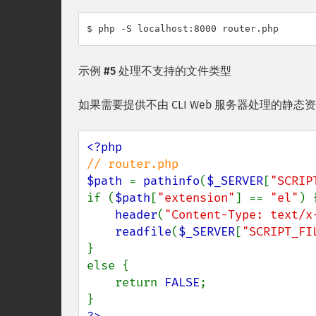
$ php -S localhost:8000 router.php
示例 #5 处理不支持的文件类型
如果需要提供不由 CLI Web 服务器处理的静态资
$path 
= 
pathinfo
(
$_SERVER
[
"SCRIP
if (
$path
[
"extension"
] == 
"el"
) {
header
(
"Content-Type: text/x
readfile
(
$_SERVER
[
"SCRIPT_FI
}

else {

    return 
FALSE
;
