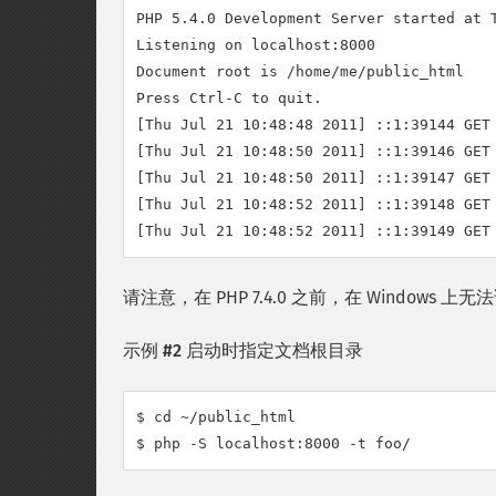
PHP 5.4.0 Development Server started at T
Listening on localhost:8000

Document root is /home/me/public_html

Press Ctrl-C to quit.

[Thu Jul 21 10:48:48 2011] ::1:39144 GET 
[Thu Jul 21 10:48:50 2011] ::1:39146 GET 
[Thu Jul 21 10:48:50 2011] ::1:39147 GET 
[Thu Jul 21 10:48:52 2011] ::1:39148 GET 
请注意，在 PHP 7.4.0 之前，在 Window
示例 #2 启动时指定文档根目录
$ cd ~/public_html

$ php -S localhost:8000 -t foo/