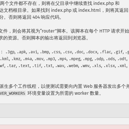
l。如果两个文件都不存在，则将在父目录中继续查找 index.php 和
档根目录。如果找到 index.php 或 index.html，则将其返
 的尾部部分。否则将返回 404 响应代码。
文件，则会将其视为“router”脚本。该脚本在每个 HTTP 请求开
求的资源。否则脚本的输出将返回到浏览器。
型：
,
,
,
,
,
,
,
,
,
,
.3gp
.apk
.avi
.bmp
.css
.csv
.doc
.docx
.flac
.gif
.
,
,
,
,
,
,
,
,
,
,
,
.kml
.kmz
.m4a
.mov
.mp3
.mp4
.mpeg
.mpg
.odp
.ods
.odt
,
,
,
,
,
,
,
,
,
,
,
wf
.tar
.text
.tif
.txt
.wav
.webm
.wmv
.xls
.xlsx
.xml
可以配置为派生多个工作线程，以便测试需要向内置 Web 服务器发出多个
环境变量设置为所需的 worker 数量。
VER_WORKERS