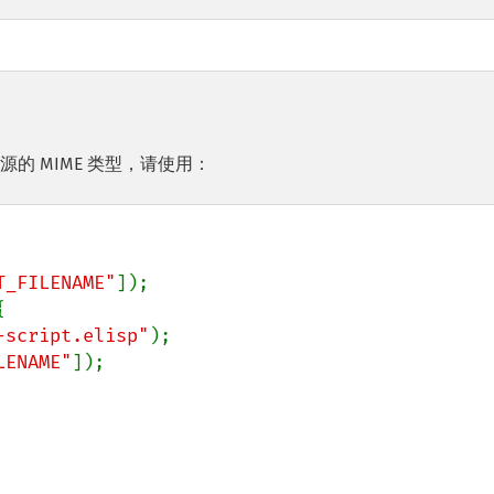
源的 MIME 类型，请使用：
T_FILENAME"
]);



-script.elisp"
);

LENAME"
]);
