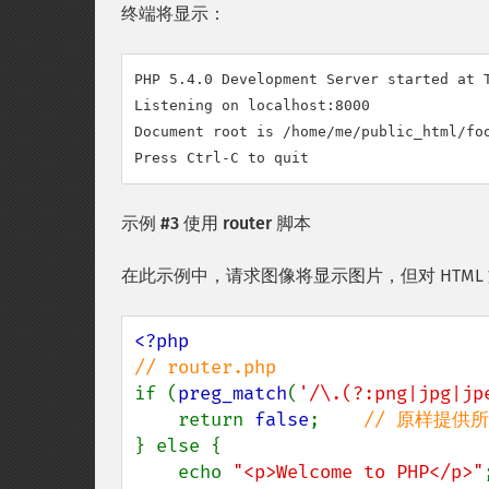
终端将显示：
PHP 5.4.0 Development Server started at T
Listening on localhost:8000

Document root is /home/me/public_html/foo
示例 #3 使用 router 脚本
在此示例中，请求图像将显示图片，但对 HTML 文件的
if (
preg_match
(
'/\.(?:png|jpg|jp
    return 
false
;    
} else { 

    echo 
"<p>Welcome to PHP</p>"
;