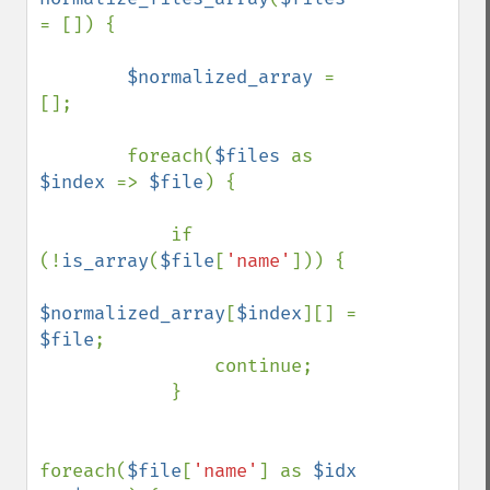
= []) {

$normalized_array 
= 
[];

        foreach(
$files 
as 
$index 
=> 
$file
) {

            if 
(!
is_array
(
$file
[
'name'
])) {

$normalized_array
[
$index
][] = 
$file
;

                continue;

            }

foreach(
$file
[
'name'
] as 
$idx 