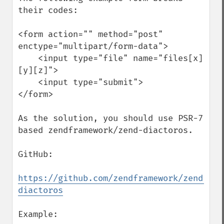
their codes:

<form action="" method="post" 
enctype="multipart/form-data">

    <input type="file" name="files[x]
[y][z]">

    <input type="submit">

</form>

As the solution, you should use PSR-7 
based zendframework/zend-diactoros.

GitHub:

https://github.com/zendframework/zend-
diactoros
Example:
