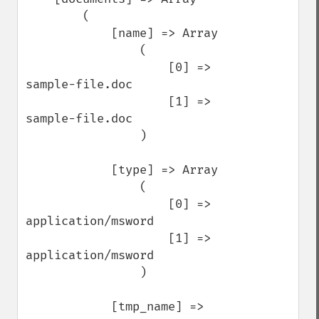
        (

            [name] => Array

                (

                    [0] => 
sample-file.doc

                    [1] => 
sample-file.doc

                )

            [type] => Array

                (

                    [0] => 
application/msword

                    [1] => 
application/msword

                )

            [tmp_name] => 