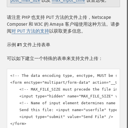
post_max_size
以及
max_input_time
设置选项。
请注意 PHP 也支持 PUT 方法的文件上传，
Netscape
Composer
和 W3C 的
Amaya
客户端使用这种方法。请参
阅
对 PUT 方法的支持
以获取更多信息。
示例 #1 文件上传表单
可以如下建立一个特殊的表单来支持文件上传：
<!-- The data encoding type, enctype, MUST be specif
<form enctype="multipart/form-data" action="__URL__"
    <!-- MAX_FILE_SIZE must precede the file input f
    <input type="hidden" name="MAX_FILE_SIZE" value=
    <!-- Name of input element determines name in $_
    Send this file: <input name="userfile" type="fil
    <input type="submit" value="Send File" />

</form>