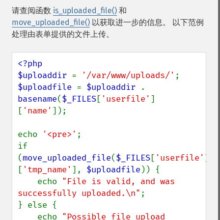
请查阅函数
is_uploaded_file()
和
move_uploaded_file()
以获取进一步的信息。 以下范例
处理由表单提供的文件上传。
<?php

$uploaddir 
= 
'/var/www/uploads/'
$uploadfile 
= 
$uploaddir 
. 
basename
(
$_FILES
[
'userfile'
]
[
'name'
]);

echo 
'<pre>'
;

if 
(
move_uploaded_file
(
$_FILES
[
'userfile'
]
[
'tmp_name'
], 
$uploadfile
)) {

    echo 
"File is valid, and was 
successfully uploaded.\n"
;

} else {

    echo 
"Possible file upload 