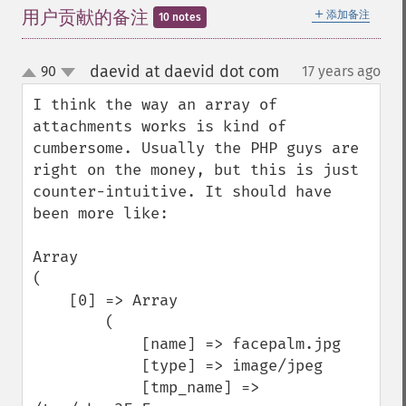
＋
用户贡献的备注
添加备注
10 notes
daevid at daevid dot com
90
17 years ago
¶
up
down
I think the way an array of 
attachments works is kind of 
cumbersome. Usually the PHP guys are 
right on the money, but this is just 
counter-intuitive. It should have 
been more like:

Array

(

    [0] => Array

        (

            [name] => facepalm.jpg

            [type] => image/jpeg

            [tmp_name] => 