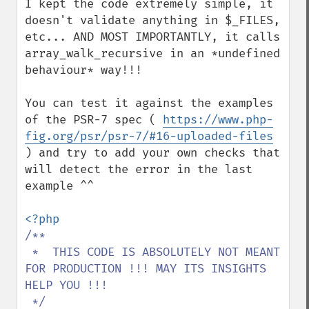
I kept the code extremely simple, it 
doesn't validate anything in $_FILES, 
etc... AND MOST IMPORTANTLY, it calls 
array_walk_recursive in an *undefined 
behaviour* way!!!

You can test it against the examples 
of the PSR-7 spec ( 
https://www.php-
fig.org/psr/psr-7/#16-uploaded-files
) and try to add your own checks that 
will detect the error in the last 
example ^^

/**

 *  THIS CODE IS ABSOLUTELY NOT MEANT 
FOR PRODUCTION !!! MAY ITS INSIGHTS 
HELP YOU !!!
