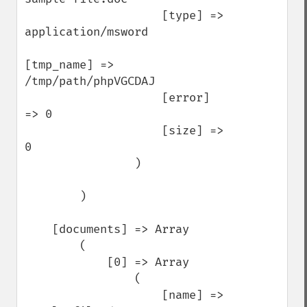
                    [type] => 
application/msword

[tmp_name] => 
/tmp/path/phpVGCDAJ

                    [error] 
=> 0

                    [size] => 
0

                )

        )

    [documents] => Array

        (

            [0] => Array

                (

                    [name] => 