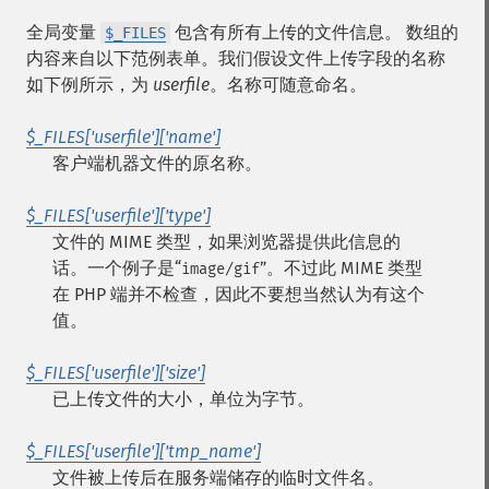
全局变量
包含有所有上传的文件信息。 数组的
$_FILES
内容来自以下范例表单。我们假设文件上传字段的名称
如下例所示，为
userfile
。名称可随意命名。
$_FILES['userfile']['name']
客户端机器文件的原名称。
$_FILES['userfile']['type']
文件的 MIME 类型，如果浏览器提供此信息的
话。一个例子是“
”。不过此 MIME 类型
image/gif
在 PHP 端并不检查，因此不要想当然认为有这个
值。
$_FILES['userfile']['size']
已上传文件的大小，单位为字节。
$_FILES['userfile']['tmp_name']
文件被上传后在服务端储存的临时文件名。