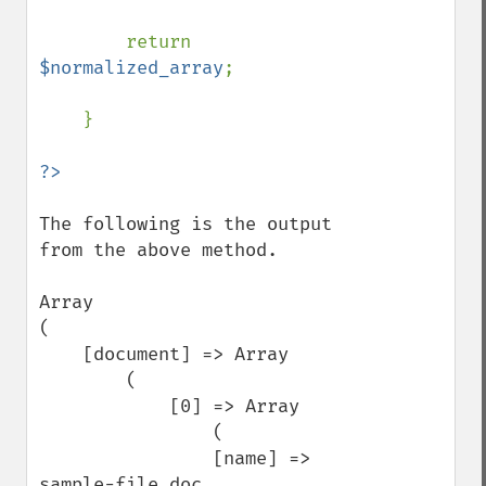
        return 
$normalized_array
;

    }

The following is the output 
from the above method.

Array

(

    [document] => Array

        (

            [0] => Array

                (

                [name] => 
sample-file.doc
