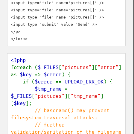
<input type="file" name="pictures[]" />

<input type="file" name="pictures[]" />

<input type="file" name="pictures[]" />

<input type="submit" value="Send" />

</p>

</form>
foreach (
$_FILES
[
"pictures"
][
"error"
] 
as 
$key 
=> 
$error
) {

    if (
$error 
== 
UPLOAD_ERR_OK
) {

$tmp_name 
= 
$_FILES
[
"pictures"
][
"tmp_name"
]
[
$key
];

// basename() may prevent 
filesystem traversal attacks;

        // further 
validation/sanitation of the filename 