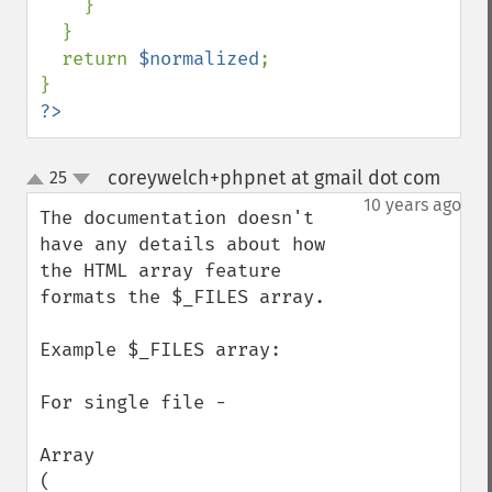
    }

  } 

  return 
$normalized
;

?>
coreywelch+phpnet at gmail dot com
25
¶
up
down
10 years ago
The documentation doesn't 
have any details about how 
the HTML array feature 
formats the $_FILES array. 

Example $_FILES array:

For single file -

Array

(
