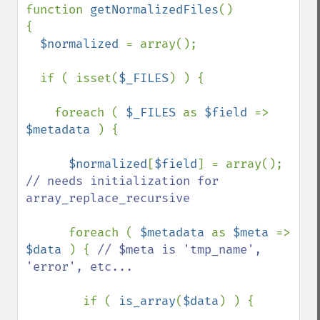
function 
getNormalizedFiles
()

{

$normalized 
= array();

  if ( isset(
$_FILES
) ) { 

    foreach ( 
$_FILES 
as 
$field 
=> 
$metadata 
) {

$normalized
[
$field
] = array(); 
// needs initialization for 
array_replace_recursive

foreach ( 
$metadata 
as 
$meta 
=> 
$data 
) { 
// $meta is 'tmp_name', 
'error', etc...

if ( 
is_array
(
$data
) ) {
