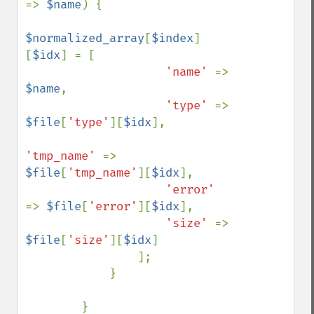
=> 
$name
) {

$normalized_array
[
$index
]
[
$idx
] = [

'name' 
=> 
$name
,

'type' 
=> 
$file
[
'type'
][
$idx
],

'tmp_name' 
=> 
$file
[
'tmp_name'
][
$idx
],

'error' 
=> 
$file
[
'error'
][
$idx
],

'size' 
=> 
$file
[
'size'
][
$idx
]

                ];

            }

        }
