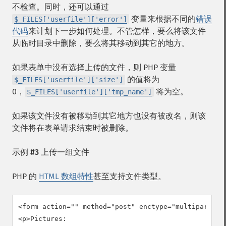
不检查。同时，还可以通过
变量来根据不同的
错误
$_FILES['userfile']['error']
代码
来计划下一步如何处理。不管怎样，要么将该文件
从临时目录中删除，要么将其移动到其它的地方。
如果表单中没有选择上传的文件，则 PHP 变量
的值将为
$_FILES['userfile']['size']
0，
将为空。
$_FILES['userfile']['tmp_name']
如果该文件没有被移动到其它地方也没有被改名，则该
文件将在表单请求结束时被删除。
示例 #3 上传一组文件
PHP 的
HTML 数组特性
甚至支持文件类型。
<form action="" method="post" enctype="multipart/for
<p>Pictures:
