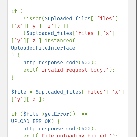
if (

    !isset(
$uploaded_files
[
'files'
]
[
'x'
][
'y'
][
'z'
]) ||

    !
$uploaded_files
[
'files'
][
'x'
]
[
'y'
][
'z'
] instanceof 
) {

http_response_code
(
400
);

    exit(
'Invalid request body.'
);

}

$file 
= 
$uploaded_files
[
'files'
][
'x'
]
[
'y'
][
'z'
];

if (
$file
->
getError
() !== 
UPLOAD_ERR_OK
) {

http_response_code
(
400
);

    exit(
'File uploading failed.'
);
