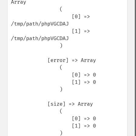
Array

                (

                    [0] => 
/tmp/path/phpVGCDAJ

                    [1] => 
/tmp/path/phpVGCDAJ

                )

            [error] => Array

                (

                    [0] => 0

                    [1] => 0

                )

            [size] => Array

                (

                    [0] => 0

                    [1] => 0

                )
