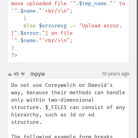
move uploaded file '"
.
$tmp_name
.
"' to 
'"
.
$name
.
"'<br/>\n"
;

    }

    else 
$errormsg 
.= 
"Upload error. 
["
.
$error
.
"] on file 
'"
.
$name
.
"'<br/>\n"
;

?>
mpyw
45
10 years ago
¶
up
down
Do not use Coreywelch or Daevid's 
way, because their methods can handle 
only within two-dimensional 
structure. $_FILES can consist of any 
hierarchy, such as 3d or 4d 
structure.

The following example form breaks 