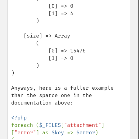
            [0] => 0

            [1] => 4

        )

    [size] => Array

        (

            [0] => 15476

            [1] => 0

        )

)

Anyways, here is a fuller example 
than the sparce one in the 
documentation above:

foreach (
$_FILES
[
"attachment"
]
[
"error"
] as 
$key 
=> 
$error
)
