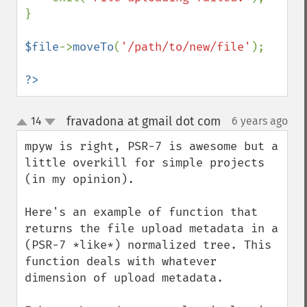
}

$file
->
moveTo
(
'/path/to/new/file'
);

?>
fravadona at gmail dot com
14
6 years ago
¶
up
down
mpyw is right, PSR-7 is awesome but a 
little overkill for simple projects 
(in my opinion).

Here's an example of function that 
returns the file upload metadata in a 
(PSR-7 *like*) normalized tree. This 
function deals with whatever 
dimension of upload metadata.
