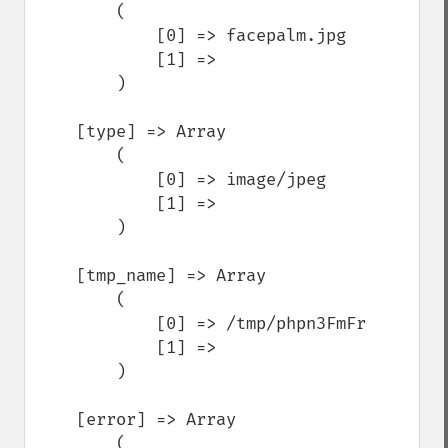
        (

            [0] => facepalm.jpg

            [1] => 

        )

    [type] => Array

        (

            [0] => image/jpeg

            [1] => 

        )

    [tmp_name] => Array

        (

            [0] => /tmp/phpn3FmFr

            [1] => 

        )

    [error] => Array

        (
