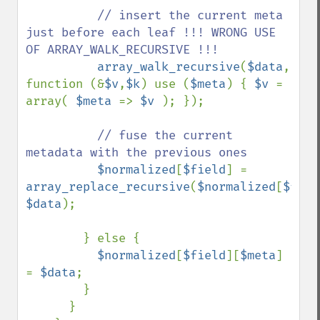
// insert the current meta 
just before each leaf !!! WRONG USE 
OF ARRAY_WALK_RECURSIVE !!!

array_walk_recursive
(
$data
, 
function (&
$v
,
$k
) use (
$meta
) { 
$v 
= 
array( 
$meta 
=> 
$v 
); });

// fuse the current 
metadata with the previous ones

$normalized
[
$field
] = 
array_replace_recursive
(
$normalized
[
$fiel
$data
);

        } else {

$normalized
[
$field
][
$meta
] 
= 
$data
;

        }

      } 
