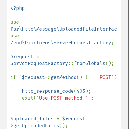
<?php

use 
Psr\Http\Message\UploadedFileInterface
;

use 
Zend\Diactoros\ServerRequestFactory
;

$request 
= 
ServerRequestFactory
::
fromGlobals
();

if (
$request
->
getMethod
() !== 
'POST'
) 
{

http_response_code
(
405
);

    exit(
'Use POST method.'
);

}

$uploaded_files 
= 
$request
-
>
getUploadedFiles
();
