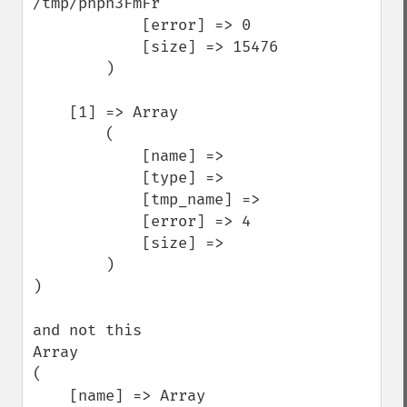
/tmp/phpn3FmFr

            [error] => 0

            [size] => 15476

        )

    [1] => Array

        (

            [name] => 

            [type] => 

            [tmp_name] => 

            [error] => 4

            [size] => 

        )

)

and not this

Array

(

    [name] => Array
