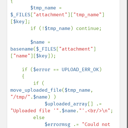
{

$tmp_name 
= 
$_FILES
[
"attachment"
][
"tmp_name"
]
[
$key
];

       if (!
$tmp_name
) continue;

$name 
= 
basename
(
$_FILES
[
"attachment"
]
[
"name"
][
$key
]);

    if (
$error 
== 
UPLOAD_ERR_OK
)

    {

        if ( 
move_uploaded_file
(
$tmp_name
, 
"/tmp/"
.
$name
) )

$uploaded_array
[] .= 
"Uploaded file '"
.
$name
.
"'.<br/>\n"
;

        else

$errormsg 
.= 
"Could not 