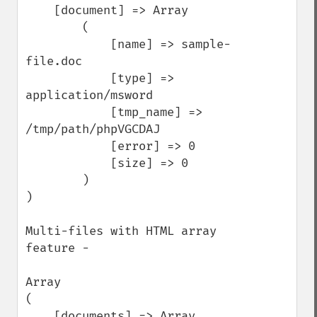
    [document] => Array

        (

            [name] => sample-
file.doc

            [type] => 
application/msword

            [tmp_name] => 
/tmp/path/phpVGCDAJ

            [error] => 0

            [size] => 0

        )

)

Multi-files with HTML array 
feature -

Array

(

    [documents] => Array
