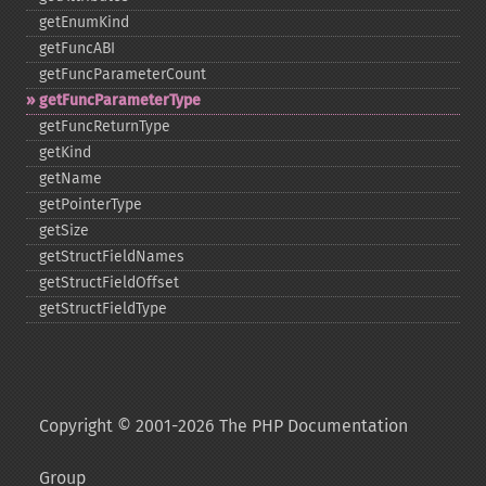
getEnumKind
getFuncABI
getFuncParameterCount
getFuncParameterType
getFuncReturnType
getKind
getName
getPointerType
getSize
getStructFieldNames
getStructFieldOffset
getStructFieldType
Copyright © 2001-2026 The PHP Documentation
Group