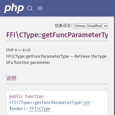
切换语言:
FFI\CType::getFuncParameterTyp
(PHP 8 >= 8.1.0)
FFI\CType::getFuncParameterType
—
Retrieve the type
of a function parameter
说明
¶
public
function
FFI\CType::getFuncParameterType
(
int
$index
):
FFI\CType