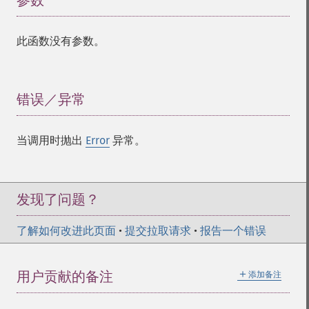
参数
¶
此函数没有参数。
错误／异常
¶
当调用时抛出
Error
异常。
发现了问题？
了解如何改进此页面
•
提交拉取请求
•
报告一个错误
＋
用户贡献的备注
添加备注