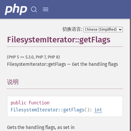
切换语言:
FilesystemIterator::getFlags
(PHP 5 >= 5.3.0, PHP 7, PHP 8)
FilesystemIterator::getFlags
—
Get the handling flags
说明
¶
public
function
FilesystemIterator::getFlags
():
int
Gets the handling flags, as set in