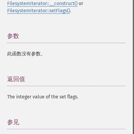
FilesystemIterator::__construct()
or
FilesystemIterator::setFlags()
.
参数
¶
此函数没有参数。
返回值
¶
The integer value of the set flags.
参见
¶