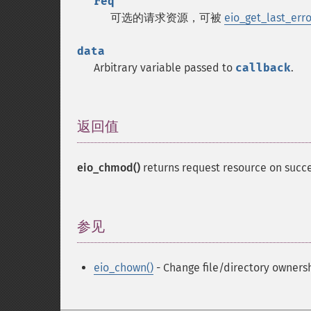
req
可选的请求资源，可被
eio_get_last_erro
data
Arbitrary variable passed to
callback
.
返回值
¶
eio_chmod()
returns request resource on
参见
¶
eio_chown()
- Change file/directory owners