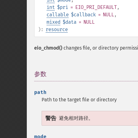
int
$pri
= EIO_PRI_DEFAULT
,
callable
$callback
= NULL
,
mixed
$data
= NULL
):
resource
eio_chmod()
changes file, or directory permis
参数
¶
path
Path to the target file or directory
警告
避免相对路径。
mode