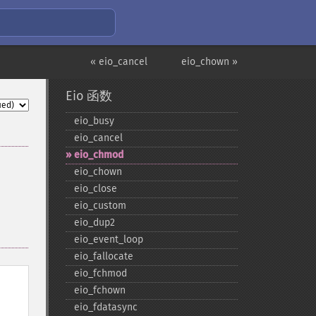
« eio_cancel
eio_chown »
Eio 函数
eio_​busy
eio_​cancel
eio_​chmod
eio_​chown
eio_​close
eio_​custom
eio_​dup2
eio_​event_​loop
eio_​fallocate
eio_​fchmod
eio_​fchown
eio_​fdatasync