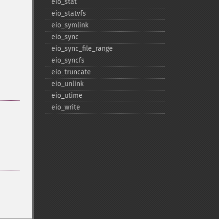
eio_​stat
eio_​statvfs
eio_​symlink
eio_​sync
eio_​sync_​file_​range
eio_​syncfs
eio_​truncate
eio_​unlink
eio_​utime
eio_​write