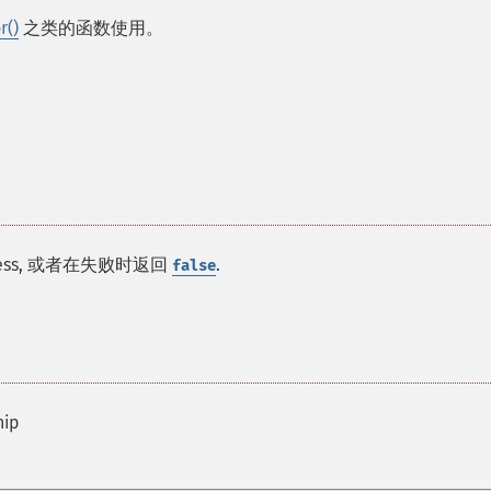
r()
之类的函数使用。
 success, 或者在失败时返回
.
false
hip