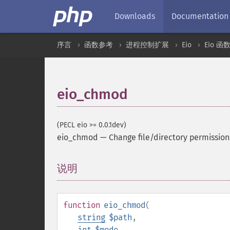
Downloads
Documentation
序言
函数参考
进程控制扩展
Eio
Eio 函
eio_chmod
(PECL eio >= 0.0.1dev)
eio_chmod
—
Change file/directory permission
说明
¶
function
eio_chmod
(
string
$path
,
int
$mode
,