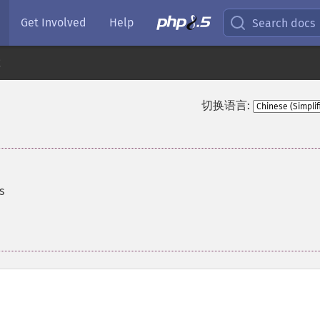
Get Involved
Help
Search docs
数
切换语言:
s