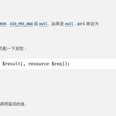
，
或
。如果是
，
pri
将设为
MIN
EIO_PRI_MAX
null
null
匹配一下原型：
 $result[, resource $req]);
调用返回的值。