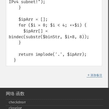
IPv4 subnet!");

    }

    $ipArr = [];

    for ($i = 0; $i < 4; ++$i) {

      $ipArr[] = 
bindec(substr($binStr, $i*8, 8));

    }

    return implode('.', $ipArr);

  }
＋
添加备注
网络 函数
checkdnsrr
closelog