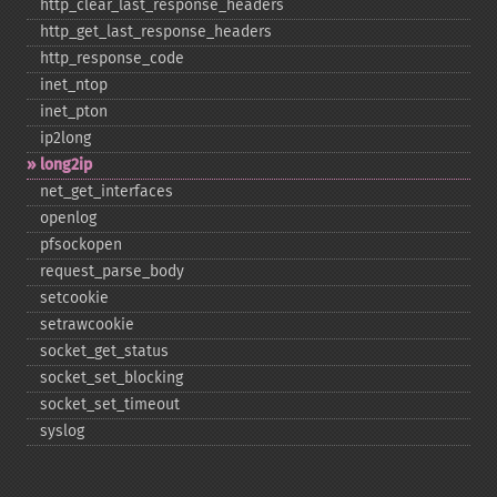
http_​clear_​last_​response_​headers
http_​get_​last_​response_​headers
http_​response_​code
inet_​ntop
inet_​pton
ip2long
long2ip
net_​get_​interfaces
openlog
pfsockopen
request_​parse_​body
setcookie
setrawcookie
socket_​get_​status
socket_​set_​blocking
socket_​set_​timeout
syslog