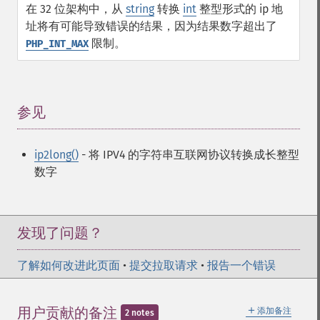
在 32 位架构中，从
string
转换
int
整型形式的 ip 地
址将有可能导致错误的结果，因为结果数字超出了
限制。
PHP_INT_MAX
参见
¶
ip2long()
- 将 IPV4 的字符串互联网协议转换成长整型
数字
发现了问题？
了解如何改进此页面
•
提交拉取请求
•
报告一个错误
＋
用户贡献的备注
添加备注
2 notes