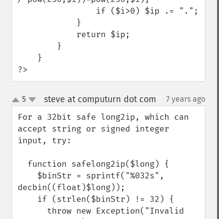
                if ($i>0) $ip .= ".";

            }

            return $ip;

        }

    }

?>
steve at computurn dot com
5
7 years ago
¶
up
down
For a 32bit safe long2ip, which can 
accept string or signed integer 
input, try:

  function safelong2ip($long) {

    $binStr = sprintf("%032s", 
decbin((float)$long));

    if (strlen($binStr) != 32) {

      throw new Exception("Invalid 