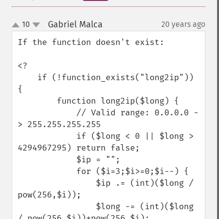
Gabriel Malca
10
20 years ago
¶
up
down
If the function doesn't exist:

<?

    if (!function_exists("long2ip")) 
{

        function long2ip($long) {

            // Valid range: 0.0.0.0 -
> 255.255.255.255

            if ($long < 0 || $long > 
4294967295) return false;

            $ip = "";

            for ($i=3;$i>=0;$i--) {

                $ip .= (int)($long / 
pow(256,$i));

                $long -= (int)($long 
/ pow(256,$i))*pow(256,$i);
