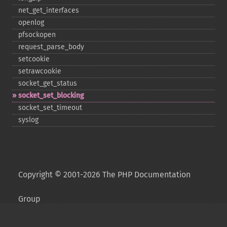
net_​get_​interfaces
openlog
pfsockopen
request_​parse_​body
setcookie
setrawcookie
socket_​get_​status
socket_​set_​blocking
socket_​set_​timeout
syslog
Copyright © 2001-2026 The PHP Documentation
Group
My PHP.net
Contact
Other PHP.net sites