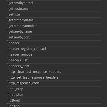
gethostbynamel
gethostname
getmxrr
getprotobyname
getprotobynumber
getservbyname
getservbyport
header
header_​register_​callback
header_​remove
headers_​list
headers_​sent
http_​clear_​last_​response_​headers
http_​get_​last_​response_​headers
http_​response_​code
inet_​ntop
inet_​pton
ip2long
long2ip