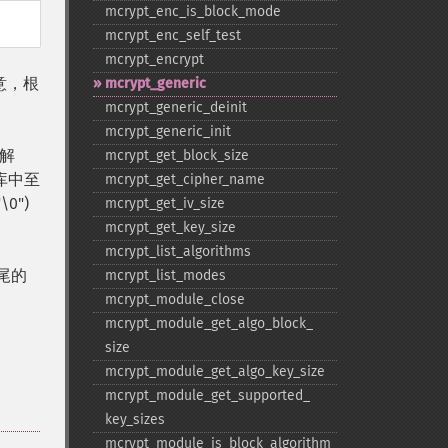
mcrypt_​enc_​is_​block_​mode
mcrypt_​enc_​self_​test
mcrypt_​encrypt
意，根
mcrypt_​generic
mcrypt_​generic_​deinit
mcrypt_​generic_​init
确解
mcrypt_​get_​block_​size
库中至
mcrypt_​get_​cipher_​name
0")
mcrypt_​get_​iv_​size
mcrypt_​get_​key_​size
mcrypt_​list_​algorithms
尾的
mcrypt_​list_​modes
mcrypt_​module_​close
mcrypt_​module_​get_​algo_​block_​
size
mcrypt_​module_​get_​algo_​key_​size
mcrypt_​module_​get_​supported_​
key_​sizes
mcrypt_​module_​is_​block_​algorithm