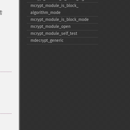
mcrypt_​module_​is_​block_​
需
algorithm_​mode
mcrypt_​module_​is_​block_​mode
mcrypt_​module_​open
mcrypt_​module_​self_​test
mdecrypt_​generic