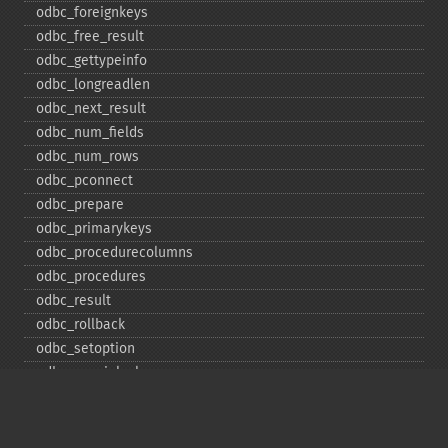
odbc_​foreignkeys
odbc_​free_​result
odbc_​gettypeinfo
odbc_​longreadlen
odbc_​next_​result
odbc_​num_​fields
odbc_​num_​rows
odbc_​pconnect
odbc_​prepare
odbc_​primarykeys
odbc_​procedurecolumns
odbc_​procedures
odbc_​result
odbc_​rollback
odbc_​setoption
odbc_​specialcolumns
odbc_​statistics
odbc_​tableprivileges
odbc_​tables