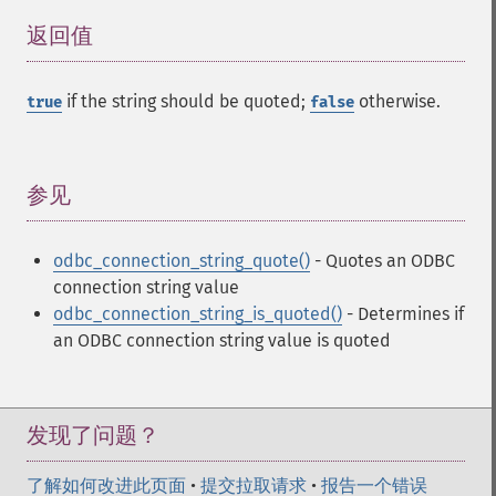
返回值
¶
if the string should be quoted;
otherwise.
true
false
参见
¶
odbc_connection_string_quote()
- Quotes an ODBC
connection string value
odbc_connection_string_is_quoted()
- Determines if
an ODBC connection string value is quoted
发现了问题？
了解如何改进此页面
•
提交拉取请求
•
报告一个错误