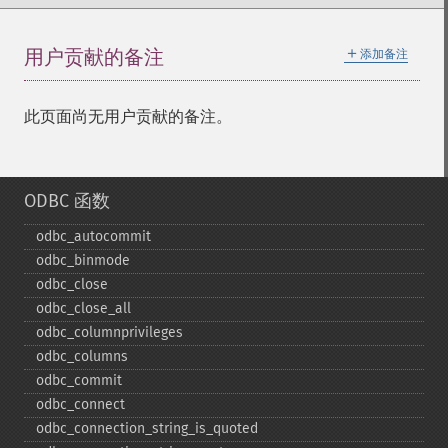
＋
用户贡献的备注
添加备注
此页面尚无用户贡献的备注。
ODBC 函数
odbc_​autocommit
odbc_​binmode
odbc_​close
odbc_​close_​all
odbc_​columnprivileges
odbc_​columns
odbc_​commit
odbc_​connect
odbc_​connection_​string_​is_​quoted