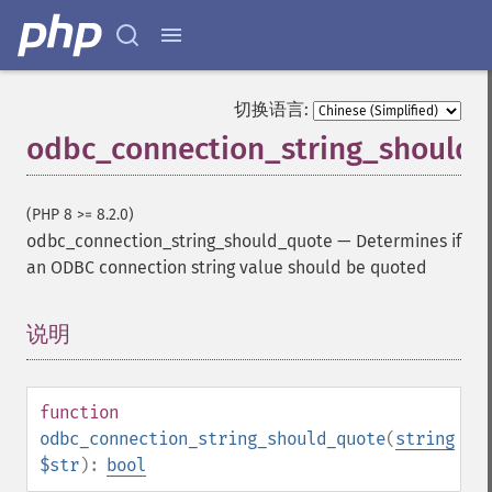
切换语言:
odbc_connection_string_should
(PHP 8 >= 8.2.0)
odbc_connection_string_should_quote
—
Determines if
an ODBC connection string value should be quoted
说明
¶
function
odbc_connection_string_should_quote
(
string
$str
):
bool