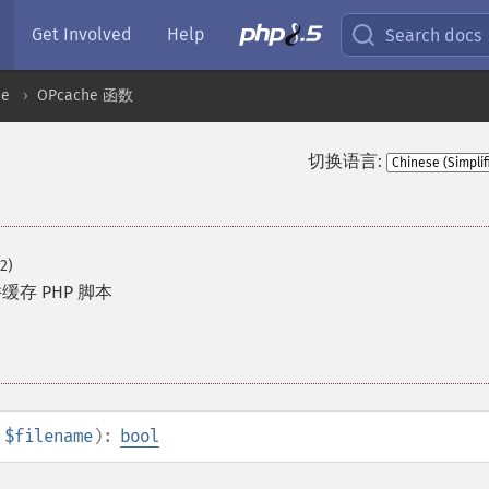
Get Involved
Help
Search docs
he
OPcache 函数
切换语言:
2)
存 PHP 脚本
$filename
):
bool