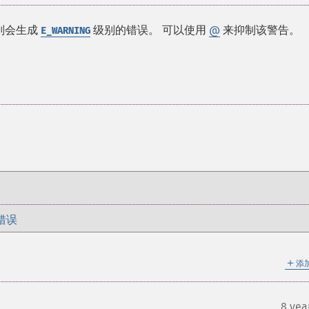
则会生成
级别的错误。 可以使用
@
来抑制该警告。
E_WARNING
错误
＋
添
8 yea