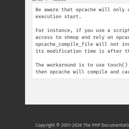
up
down
Be aware that opcache will only 
execution start.

For instance, if you use a scrip
access to shmop and rely on opca
opcache_compile_file will not in
its modification time is after th
The workaround is to use touch()
then opcache will compile and ca
Copyright © 2001-2026 The PHP Documentati