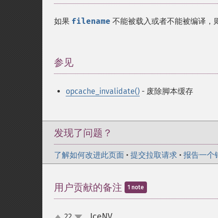
如果
filename
不能被载入或者不能被编译，
参见
¶
opcache_invalidate()
- 废除脚本缓存
发现了问题？
了解如何改进此页面
•
提交拉取请求
•
报告一个
用户贡献的备注
1 note
IceNV
22
¶