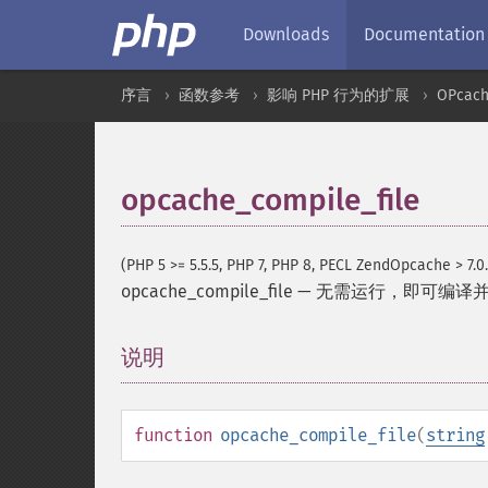
Downloads
Documentation
序言
函数参考
影响 PHP 行为的扩展
OPcac
opcache_compile_file
(PHP 5 >= 5.5.5, PHP 7, PHP 8, PECL ZendOpcache > 7.0.
opcache_compile_file
—
无需运行，即可编译并缓
说明
¶
function
opcache_compile_file
(
string