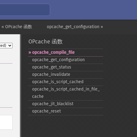
« OPcache 函数
opcache_get_configuration »
OPcache 函数
opcache_​compile_​file
opcache_​get_​configuration
opcache_​get_​status
opcache_​invalidate
opcache_​is_​script_​cached
opcache_​is_​script_​cached_​in_​file_​
cache
opcache_​jit_​blacklist
opcache_​reset