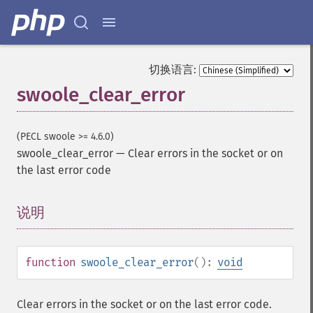
切换语言:
swoole_clear_error
(PECL swoole >= 4.6.0)
swoole_clear_error
—
Clear errors in the socket or on
the last error code
说明
¶
function
swoole_clear_error
():
void
Clear errors in the socket or on the last error code.