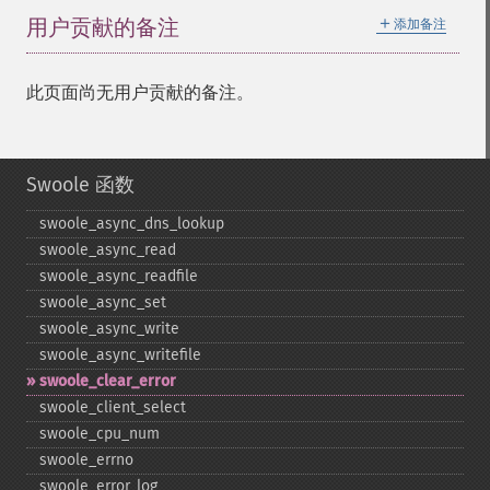
＋
用户贡献的备注
添加备注
此页面尚无用户贡献的备注。
Swoole 函数
swoole_​async_​dns_​lookup
swoole_​async_​read
swoole_​async_​readfile
swoole_​async_​set
swoole_​async_​write
swoole_​async_​writefile
swoole_​clear_​error
swoole_​client_​select
swoole_​cpu_​num
swoole_​errno
swoole_​error_​log