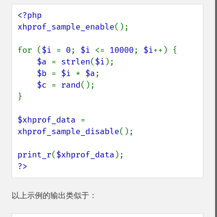
<?php

xhprof_sample_enable
();

for (
$i 
= 
0
; 
$i 
<= 
10000
; 
$i
++) {

$a 
= 
strlen
(
$i
);

$b 
= 
$i 
* 
$a
;

$c 
= 
rand
();

}

$xhprof_data 
= 
xhprof_sample_disable
();

print_r
(
$xhprof_data
?>
以上示例的输出类似于：