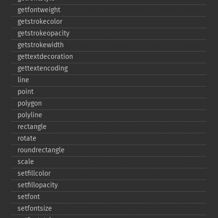
getfontweight
getstrokecolor
getstrokeopacity
getstrokewidth
gettextdecoration
gettextencoding
line
point
polygon
polyline
rectangle
rotate
roundrectangle
scale
setfillcolor
setfillopacity
setfont
setfontsize