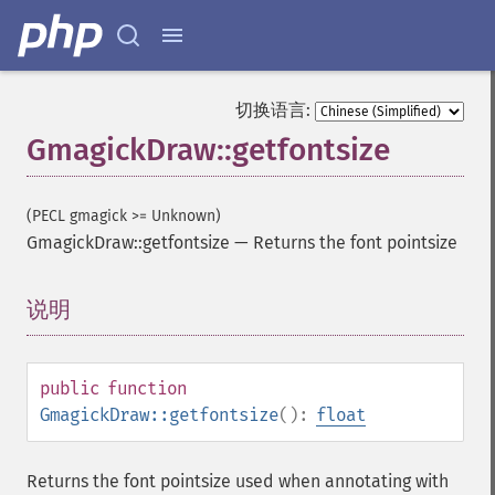
切换语言:
GmagickDraw::getfontsize
(PECL gmagick >= Unknown)
GmagickDraw::getfontsize
—
Returns the font pointsize
说明
¶
public
function
GmagickDraw::getfontsize
():
float
Returns the font pointsize used when annotating with