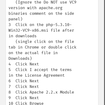
   (Ignore the Do NOT use VC9 
version with apache.org 
binaries comment on the side 
panel)

3  Click on the php-5.3.10-
Win32-VC9-x86.msi file after 
in downloads

   (single click on the file 
tab in Chrome or double click 
on the actual file in 
Downloads)

4  Click Next

5  Click I accept the terms 
in the License Agreement

6  Click Next

7  Click Next

8  Click Apache 2.2.x Module

9  Click Next

10 Click Browse
