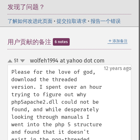
发现了问题？
了解如何改进此页面
•
提交拉取请求
•
报告一个错误
＋
用户贡献的备注
添加备注
6 notes
wolfeh1994 at yahoo dot com
51
¶
up
down
12 years ago
Please for the love of god, 
download the threaded 
version. I spent over an hour 
trying to figure out why 
php5apache2.dll could not be 
found, and while desperately 
looking through manuals I 
went into the php 5 structure 
and found that it doesn't 
exist in the non-threaded 