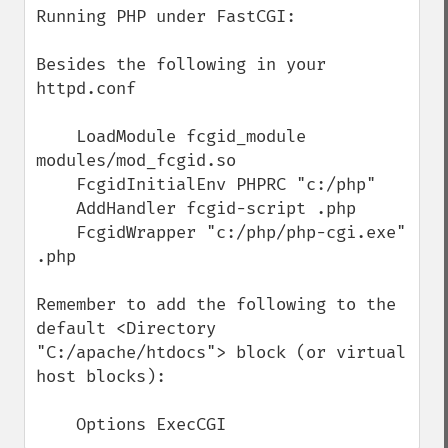
Running PHP under FastCGI:

Besides the following in your 
httpd.conf

    LoadModule fcgid_module 
modules/mod_fcgid.so  

    FcgidInitialEnv PHPRC "c:/php" 

    AddHandler fcgid-script .php  

    FcgidWrapper "c:/php/php-cgi.exe" 
.php

Remember to add the following to the 
default <Directory 
"C:/apache/htdocs"> block (or virtual 
host blocks):

    Options ExecCGI