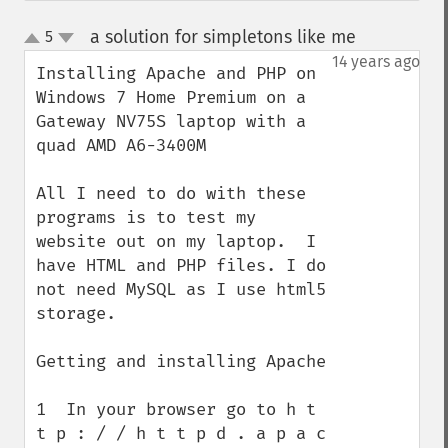
a solution for simpletons like me
5
¶
up
down
14 years ago
Installing Apache and PHP on 
Windows 7 Home Premium on a 
Gateway NV75S laptop with a 
quad AMD A6-3400M

All I need to do with these 
programs is to test my 
website out on my laptop.  I 
have HTML and PHP files. I do 
not need MySQL as I use html5 
storage.

Getting and installing Apache

1  In your browser go to h t 
t p : / / h t t p d . a p a c 