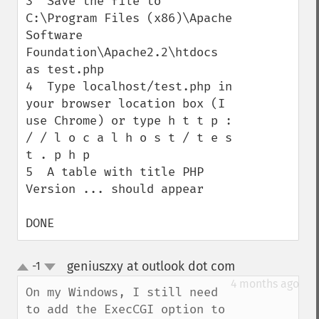
3  Save the file to 
C:\Program Files (x86)\Apache 
Software 
Foundation\Apache2.2\htdocs 
as test.php

4  Type localhost/test.php in 
your browser location box (I 
use Chrome) or type h t t p : 
/ / l o c a l h o s t / t e s 
t . p h p

5  A table with title PHP 
Version ... should appear

DONE
geniuszxy at outlook dot com
-1
¶
up
down
4 months ago
On my Windows, I still need 
to add the ExecCGI option to 