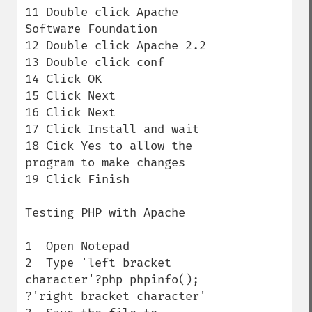
11 Double click Apache 
Software Foundation

12 Double click Apache 2.2

13 Double click conf

14 Click OK

15 Click Next

16 Click Next

17 Click Install and wait

18 Cick Yes to allow the 
program to make changes

19 Click Finish

Testing PHP with Apache

1  Open Notepad

2  Type 'left bracket 
character'?php phpinfo(); 
?'right bracket character'
