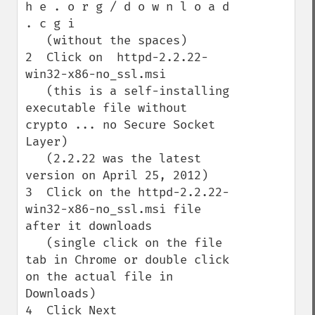
h e . o r g / d o w n l o a d 
. c g i

   (without the spaces)

2  Click on  httpd-2.2.22-
win32-x86-no_ssl.msi

   (this is a self-installing 
executable file without 
crypto ... no Secure Socket 
Layer)

   (2.2.22 was the latest 
version on April 25, 2012)

3  Click on the httpd-2.2.22-
win32-x86-no_ssl.msi file 
after it downloads 

   (single click on the file 
tab in Chrome or double click 
on the actual file in 
Downloads)

4  Click Next
