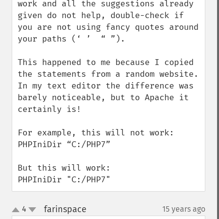
work and all the suggestions already 
given do not help, double-check if 
you are not using fancy quotes around 
your paths (‘ ’  “ ”).

This happened to me because I copied 
the statements from a random website. 
In my text editor the difference was 
barely noticeable, but to Apache it 
certainly is!

For example, this will not work:

PHPIniDir “C:/PHP7”

But this will work:

PHPIniDir "C:/PHP7"
farinspace
4
15 years ago
¶
up
down