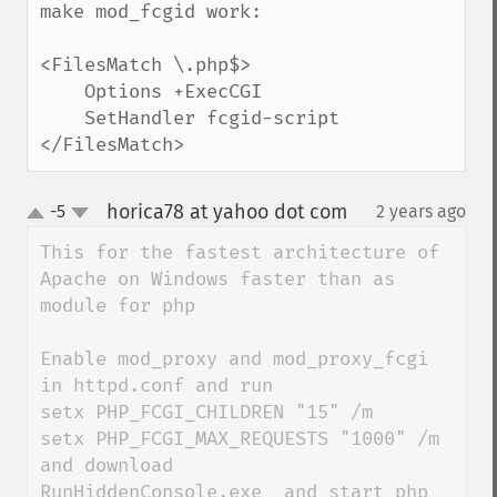
make mod_fcgid work:

<FilesMatch \.php$>

    Options +ExecCGI

    SetHandler fcgid-script

</FilesMatch>
horica78 at yahoo dot com
-5
2 years ago
¶
up
down
This for the fastest architecture of 
Apache on Windows faster than as 
module for php

Enable mod_proxy and mod_proxy_fcgi 
in httpd.conf and run 

setx PHP_FCGI_CHILDREN "15" /m

setx PHP_FCGI_MAX_REQUESTS "1000" /m

and download 

RunHiddenConsole.exe  and start php 