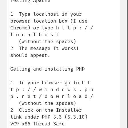
Testing Apache

1  Type localhost in your 
browser location box (I use 
Chrome) or type h t t p : / / 
l o c a l h o s t

   (without the spaces)

2  The message It works! 
should appear.

Getting and installing PHP

1  In your browser go to h t 
t p : / / w i n d o w s . p h 
p . n e t / d o w n l o a d /

   (without the spaces)

2  Click on the Installer 
link under PHP 5.3 (5.3.10)   
VC9 x86 Thread Safe
