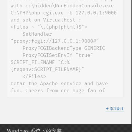
with c:\hidden\RunHiddenConsole.exe 
C:\PHP\php-cgi.exe -b 127.0.0.1:9000 
and set on VirtualHost :

<Files ~ "\.(php|phtml)$"> 

    SetHandler 
"proxy:fcgi://127.0.0.1:9000#"

    ProxyFCGIBackendType GENERIC

    ProxyFCGISetEnvIf "true" 
SCRIPT_FILENAME "C:%
{reqenv:SCRIPT_FILENAME}" 

    </Files>

retar the Apache service and have 
fun. Cheers from one huge fan of
＋
添加备注
Windows 系统下的安装