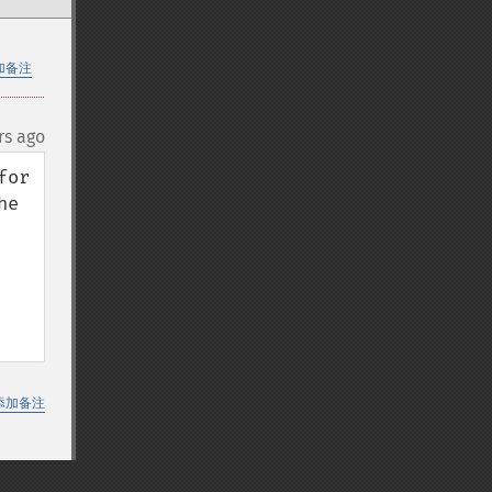
加备注
rs ago
or 
e 
添加备注