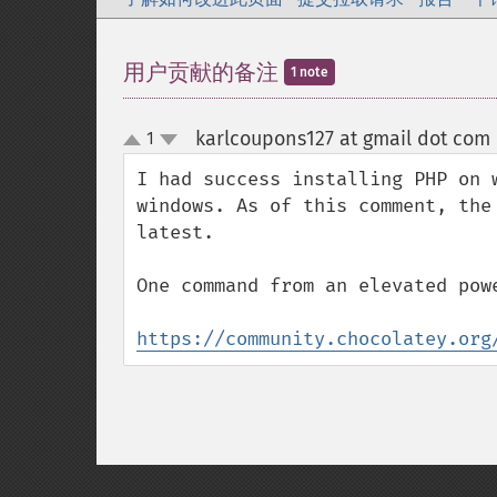
用户贡献的备注
1 note
karlcoupons127 at gmail dot com
1
up
down
I had success installing PHP on 
windows. As of this comment, the
latest. 

One command from an elevated powe
https://community.chocolatey.org