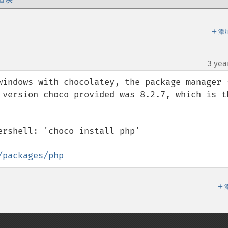
＋
添
3 yea
¶
windows with chocolatey, the package manager f
 version choco provided was 8.2.7, which is th
rshell: 'choco install php'

/packages/php
＋