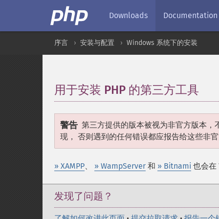
Downloads
Documentation
序言
安装与配置
Windows 系统下的安装
用于安装 PHP 的第三方工具
¶
警告
第三方提供的版本被视为非官方版本，不直
现， 否则遇到的任何错误都应报告给这些非
» XAMPP
、
» WampServer
和
» Bitnami
也会在 W
发现了问题？
了解如何改进此页面
•
提交拉取请求
•
报告一个