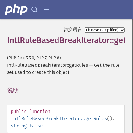
切换语言:
IntlRuleBasedBreakIterator::getR
(PHP 5 >= 5.5.0, PHP 7, PHP 8)
IntlRuleBasedBreakIterator::getRules
—
Get the rule
set used to create this object
说明
¶
public
function
IntlRuleBasedBreakIterator::getRules
():
string
|
false