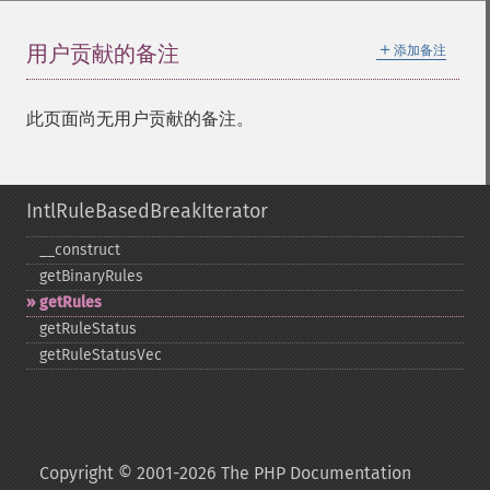
＋
用户贡献的备注
添加备注
此页面尚无用户贡献的备注。
IntlRuleBasedBreakIterator
_​_​construct
getBinaryRules
getRules
getRuleStatus
getRuleStatusVec
Copyright © 2001-2026 The PHP Documentation