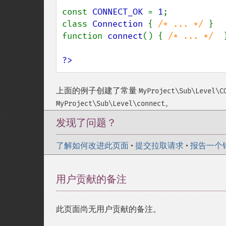
const 
CONNECT_OK 
= 
1
;

class 
Connection 
{ 
/* ... */ 
}

function 
connect
() { 
/* ... */  
}
?>
上面的例子创建了常量
MyProject\Sub\Level\C
。
MyProject\Sub\Level\connect
发现了问题？
了解如何改进此页面
•
提交拉取请求
•
报告一个
用户贡献的备注
此页面尚无用户贡献的备注。