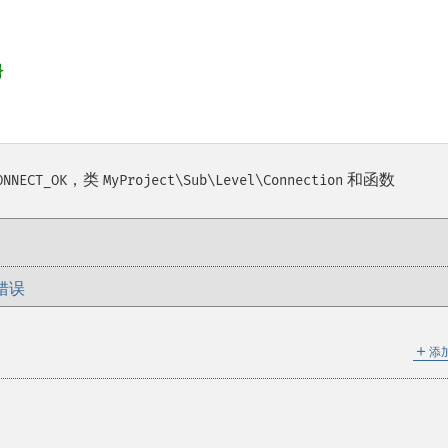


，类
和函数
ONNECT_OK
MyProject\Sub\Level\Connection
错误
＋
添