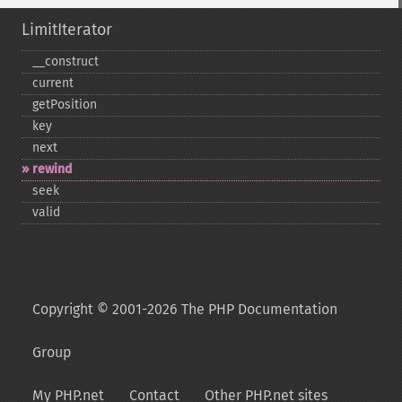
LimitIterator
_​_​construct
current
getPosition
key
next
rewind
seek
valid
Copyright © 2001-2026 The PHP Documentation
Group
My PHP.net
Contact
Other PHP.net sites