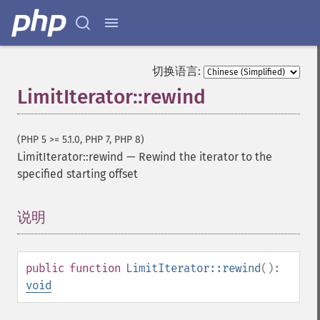
切换语言:
LimitIterator::rewind
(PHP 5 >= 5.1.0, PHP 7, PHP 8)
LimitIterator::rewind
—
Rewind the iterator to the
specified starting offset
说明
¶
public
function
LimitIterator::rewind
():
void