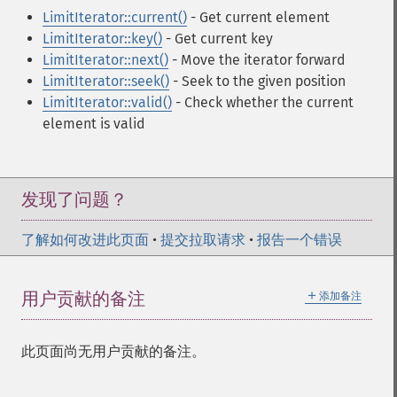
LimitIterator::current()
- Get current element
LimitIterator::key()
- Get current key
LimitIterator::next()
- Move the iterator forward
LimitIterator::seek()
- Seek to the given position
LimitIterator::valid()
- Check whether the current
element is valid
发现了问题？
了解如何改进此页面
•
提交拉取请求
•
报告一个错误
＋
用户贡献的备注
添加备注
此页面尚无用户贡献的备注。