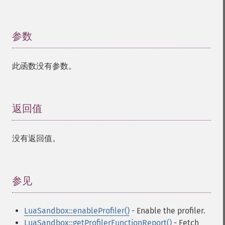
参数
¶
此函数没有参数。
返回值
¶
没有返回值。
参见
¶
LuaSandbox::enableProfiler()
- Enable the profiler.
LuaSandbox::getProfilerFunctionReport()
- Fetch