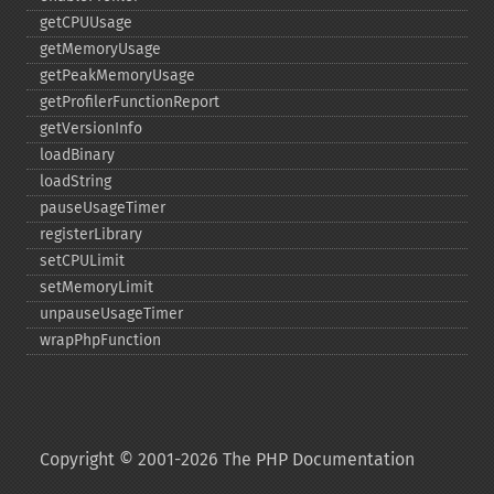
getCPUUsage
getMemoryUsage
getPeakMemoryUsage
getProfilerFunctionReport
getVersionInfo
loadBinary
loadString
pauseUsageTimer
registerLibrary
setCPULimit
setMemoryLimit
unpauseUsageTimer
wrapPhpFunction
Copyright © 2001-2026 The PHP Documentation