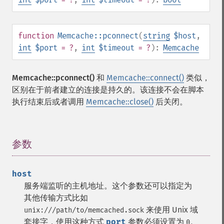
function
Memcache::pconnect
(
string
$host
,
int
$port
= ?
,
int
$timeout
= ?
):
Memcache
Memcache::pconnect()
和
Memcache::connect()
类似，
区别在于前者建立的连接是持久的。该连接不会在脚本
执行结束后或者调用
Memcache::close()
后关闭。
参数
¶
host
服务端监听的主机地址。这个参数还可以指定为
其他传输方式比如
来使用 Unix 域
unix:///path/to/memcached.sock
套接字，使用这种方式
port
参数必须设置为
。
0