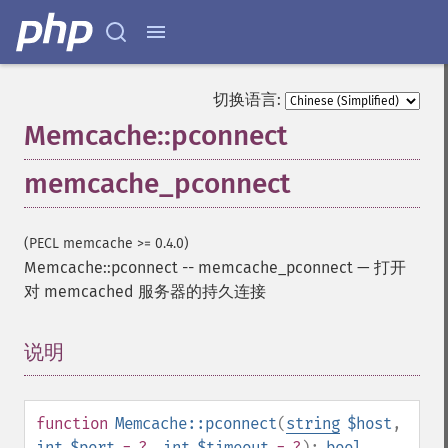
切换语言:
Memcache::pconnect
memcache_pconnect
(PECL memcache >= 0.4.0)
Memcache::pconnect
--
memcache_pconnect
—
打开
对 memcached 服务器的持久连接
说明
¶
function
Memcache::pconnect
(
string
$host
,
int
$port
= ?
,
int
$timeout
= ?
):
bool