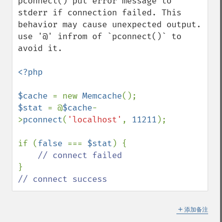
pconnect() put error message to 
stderr if connection failed. This 
behavior may cause unexpected output.

use '@' infrom of `pconnect()` to 
avoid it. 

<?php

$cache 
= new 
Memcache
$stat 
= @
$cache
-
>
pconnect
(
'localhost'
, 
11211
);

if (
false 
=== 
$stat
) {

// connect success
＋
添加备注