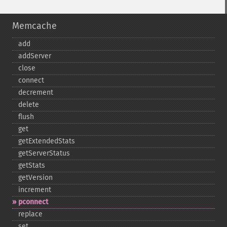
Memcache
add
addServer
close
connect
decrement
delete
flush
get
getExtendedStats
getServerStatus
getStats
getVersion
increment
pconnect
replace
set