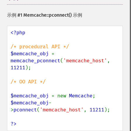
示例 #1
Memcache::pconnect()
示例
<?php

$memcache_obj 
= 
memcache_pconnect
(
'memcache_host'
, 
11211
);

/* OO API */

$memcache_obj 
= new 
Memcache
$memcache_obj
-
>
pconnect
(
'memcache_host'
, 
11211
);

?>