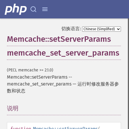
切换语言:
Memcache::setServerParams
memcache_set_server_params
(PECL memcache >= 2.1.0)
Memcache::setServerParams
--
memcache_set_server_params
—
运行时修改服务器参
数和状态
说明
¶
function
Memcache::setServerParams
(