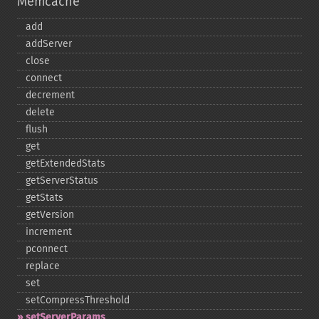
Memcache
add
addServer
close
connect
decrement
delete
flush
get
getExtendedStats
getServerStatus
getStats
getVersion
increment
pconnect
replace
set
setCompressThreshold
setServerParams