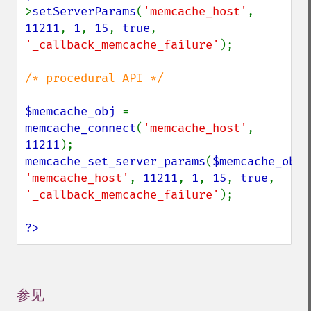
>
setServerParams
(
'memcache_host'
, 
11211
, 
1
, 
15
, 
true
, 
'_callback_memcache_failure'
);

/* procedural API */

$memcache_obj 
= 
memcache_connect
(
'memcache_host'
, 
11211
memcache_set_server_params
(
$memcache_obj
'memcache_host'
, 
11211
, 
1
, 
15
, 
true
, 
'_callback_memcache_failure'
);

?>
参见
¶