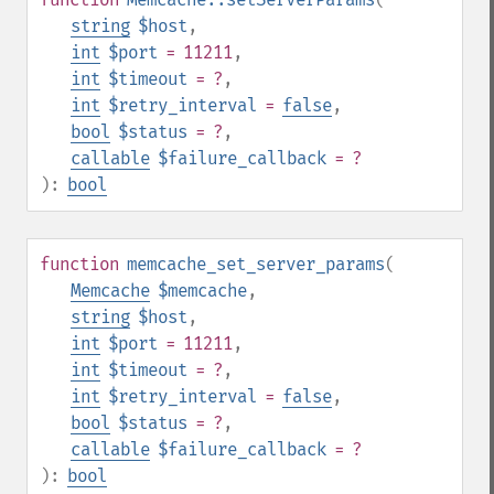
string
$host
,
int
$port
= 11211
,
int
$timeout
= ?
,
int
$retry_interval
=
false
,
bool
$status
= ?
,
callable
$failure_callback
= ?
):
bool
function
memcache_set_server_params
(
Memcache
$memcache
,
string
$host
,
int
$port
= 11211
,
int
$timeout
= ?
,
int
$retry_interval
=
false
,
bool
$status
= ?
,
callable
$failure_callback
= ?
):
bool