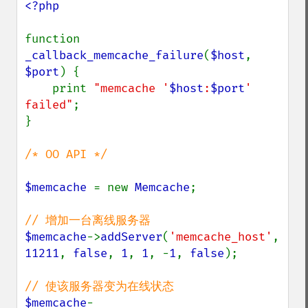
<?php

function 
_callback_memcache_failure
(
$host
, 
$port
) {

    print 
"memcache '
$host
:
$port
' 
failed"
;

}

/* OO API */

$memcache 
= new 
Memcache
;

$memcache
->
addServer
(
'memcache_host'
, 
11211
, 
false
, 
1
, 
1
, -
1
, 
false
);

$memcache
-