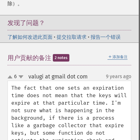
除）。
发现了问题？
了解如何改进此页面
•
提交拉取请求
•
报告一个错误
＋
用户贡献的备注
添加备注
2 notes
valugi at gmail dot com
6
9 years ago
¶
up
down
The fact that one sets an expiration 
time does not mean that the keys will 
expire at that particular time. I'm 
not sure what is happening in the 
background, if there is a process 
like a garbage collector that expire 
keys, but some function do not 