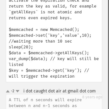
activate the expiration check and 
return the key as valid, for example 
`getAllKeys` is not atomic and 
returns even expired keys. 

$memcached = new Memcached();

$memcached->set('key','value',10);

//waiting more than 10 sec

sleep(20);

$data = $memcached->getAllKeys(); 

var_dump($data); // key will still be 
listed

$key = $memcached->get('key'); // 
will trigger the expiration
i dot caught dot air at gmail dot com
-2
¶
up
down
8 years ago
A TTL of n seconds will expire 
between n and n-1 seconds as 