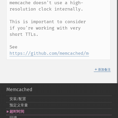
memcache doesn't use a high-
resolution clock internally.

This is important to consider 
if you're working with very 
short TTLs.

See 
https://github.com/memcached/memcached/is
＋
添加备注
Memcached
安装/配置
预定义常量
超时时间
回调