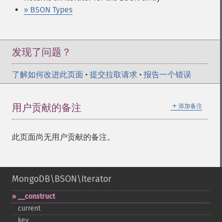
» BSON Types
发现了问题？
了解如何改进此页面
•
提交拉取请求
•
报告一个错误
＋
用户贡献的备注
添加备注
此页面尚无用户贡献的备注。
MongoDB\BSON\Iterator
_​_​construct
current
key