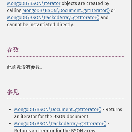
MongoDB\BSON\Iterator
objects are created by
calling
MongoDB\BSON\Document::getIterator()
or
MongoDB\BSON\PackedArray::getIterator()
and
cannot be instantiated directly.
参数
¶
此函数没有参数。
参见
¶
MongoDB\BSON\Document::getIterator()
- Returns
an iterator for the BSON document
MongoDB\BSON\PackedArray::getIterator()
-
Returns an iterator for the BSON array