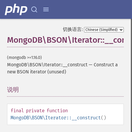
切换语言:
MongoDB\BSON\Iterator::__const
(mongodb >=1.16.0)
MongoDB\BSON\Iterator::__construct
—
Construct a
new BSON iterator (unused)
说明
¶
final
private
function
MongoDB\BSON\Iterator::__construct
()