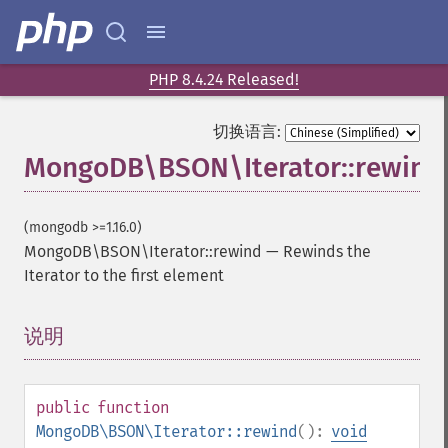
PHP 8.4.24 Released!
切换语言:
MongoDB\BSON\Iterator::rewind
(mongodb >=1.16.0)
MongoDB\BSON\Iterator::rewind
—
Rewinds the
Iterator to the first element
说明
¶
public
function
MongoDB\BSON\Iterator::rewind
():
void