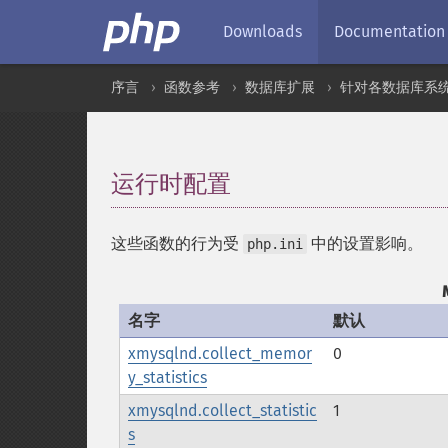
Downloads
Documentation
序言
函数参考
数据库扩展
针对各数据库系
运行时配置
¶
这些函数的行为受
中的设置影响。
php.ini
名字
默认
xmysqlnd.collect_memor
0
y_statistics
xmysqlnd.collect_statistic
1
s