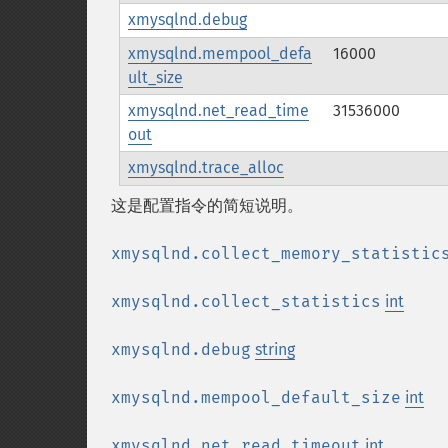
xmysqlnd.debug
xmysqlnd.mempool_defa
16000
ult_size
xmysqlnd.net_read_time
31536000
out
xmysqlnd.trace_alloc
这是配置指令的简短说明。
xmysqlnd.collect_memory_statistic
xmysqlnd.collect_statistics
int
xmysqlnd.debug
string
xmysqlnd.mempool_default_size
int
xmysqlnd.net_read_timeout
int