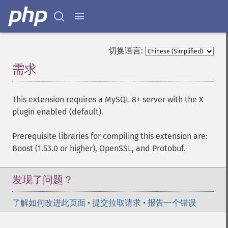
切换语言:
需求
¶
This extension requires a MySQL 8+ server with the X
plugin enabled (default).
Prerequisite libraries for compiling this extension are:
Boost (1.53.0 or higher), OpenSSL, and Protobuf.
发现了问题？
了解如何改进此页面
•
提交拉取请求
•
报告一个错误