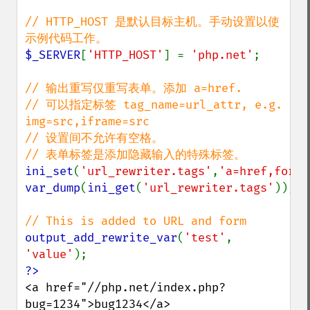
// HTTP_HOST 是默认目标主机。手动设置以使
$_SERVER
[
'HTTP_HOST'
] = 
'php.net'
;

// 输出重写仅重写表单。添加 a=href.

// 可以指定标签 tag_name=url_attr, e.g. 
img=src,iframe=src

// 设置间不允许有空格。

ini_set
(
'url_rewriter.tags'
,
'a=href,form=
var_dump
(
ini_get
(
'url_rewriter.tags'
));

output_add_rewrite_var
(
'test'
, 
'value'
<a href="//php.net/index.php?
bug=1234">bug1234</a>
