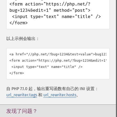
<form action="https://php.net/?
bug=1234&edit=1" method="post">

 <input type="text" name="title" />

</form>
以上示例会输出：
<a href="//php.net/?bug=1234&test=value">bug1234</a>
<form action="https://php.net/?bug=1234&edit=1" met
 <input type="text" name="title" />

自 PHP 7.1.0 起，输出重写函数有自己的 INI 设置：
url_rewriter.tags
和
url_rewriter.hosts
。
发现了问题？